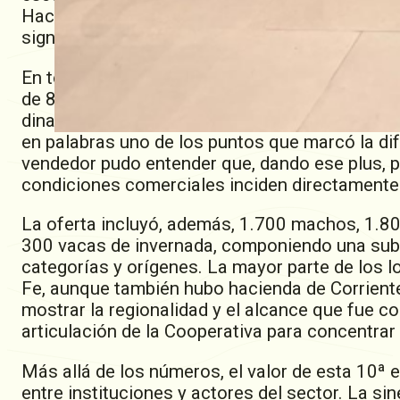
Hacienda, que fue clave para ordenar la oferta
significativo.
En total, salieron a subasta más de 6.000 cab
de 800 vientres, donde los plazos cómodos jug
dinamismo, con alternativas que llegaron hast
en palabras uno de los puntos que marcó la dife
vendedor pudo entender que, dando ese plus, p
condiciones comerciales inciden directamente
La oferta incluyó, además, 1.700 machos, 1.
300 vacas de invernada, componiendo una suba
categorías y orígenes. La mayor parte de los l
Fe, aunque también hubo hacienda de Corriente
mostrar la regionalidad y el alcance que fue c
articulación de la Cooperativa para concentra
Más allá de los números, el valor de esta 10ª e
entre instituciones y actores del sector. La si