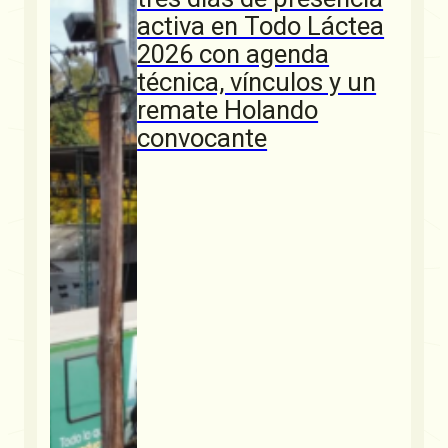
activa en Todo Láctea
2026 con agenda
técnica, vínculos y un
remate Holando
convocante