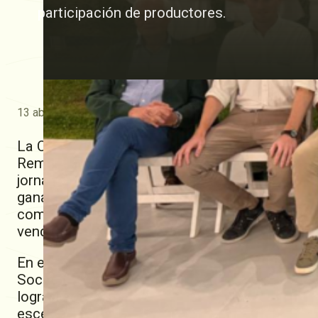
participación de productores.
13 abril, 2026
La Cooperativa Guillermo Lehmann fue nuevame
Remate Rosgan, realizada en conjunto con Ros
jornada que ratificó la trascendencia que vien
ganadero. Con una gran convocatoria de públi
comercial y alcance digital, la subasta se con
vendedores y compradores de la región.
En esta edición, que se desarrolló en formato 
Sociedad Rural de Santa Fe, el remate se tran
logrando una gran audiencia y acompañamiento 
escena, el despliegue de la Lehmann se hizo no