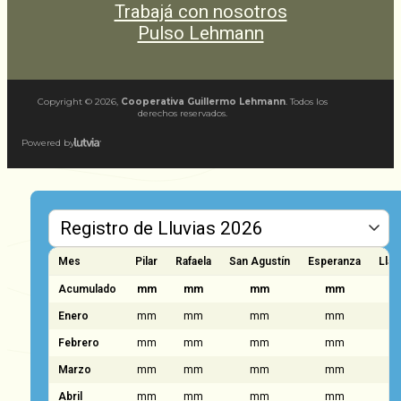
Trabajá con nosotros
Pulso Lehmann
Copyright ©
2026
,
Cooperativa Guillermo Lehmann
. Todos los
derechos reservados.
Powered by
Mes
Pilar
Rafaela
San Agustín
Esperanza
Llam
Acumulado
mm
mm
mm
mm
Enero
mm
mm
mm
mm
Febrero
mm
mm
mm
mm
Marzo
mm
mm
mm
mm
Abril
mm
mm
mm
mm