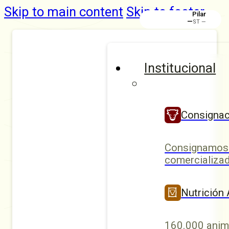
Skip to main content
Skip to footer
Pilar
—
ST —
Institucional
Consignac
Consignamos 
comercializad
Nutrición
160.000 anim