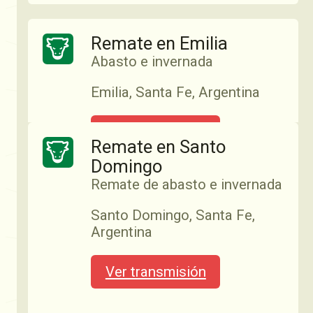
Pilar, Santa Fe, Argentina
Remate en Emilia
Ver transmisión
Abasto e invernada
Emilia, Santa Fe, Argentina
10:00
03/06
Ver transmisión
Remate en Santo
Domingo
Remate de abasto e invernada
Remate Pasión Lechera
06/07
Especial Holando — Pasión
Santo Domingo, Santa Fe,
Lechera (SR Rafaela)
Argentina
Sociedad Rural Rafaela — 4ta
edición Remate Holando
Ver transmisión
Remate en Esperanza
desde la SR Rafaela
Abasto e invernada