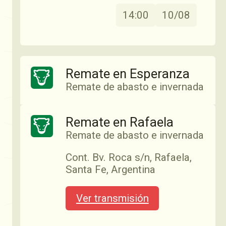
Esperanza, Santa Fe,
Ver transmisión
14:00
10/08
Argentina
Ver transmisión
13:30
04/06
Remate en Esperanza
Remate de abasto e invernada
07/07
Justo José de Urquiza 6371,
Remate en Emilia
Remate en Rafaela
Esperanza, Santa Fe,
Abasto e invernada
Argentina
Remate de abasto e invernada
Emilia, Santa Fe, Argentina
Remate en Rafaela
Cont. Bv. Roca s/n, Rafaela,
Ver transmisión
Abasto e invernada
Santa Fe, Argentina
Ver transmisión
Rafaela, Santa Fe, Argentina
Ver transmisión
14:00
11/08
Ver transmisión
14:30
08/06