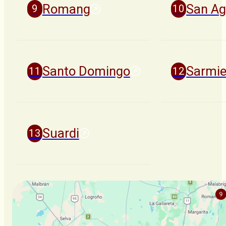
Romang
San Ag
Santo Domingo
Sarmie
Suardi