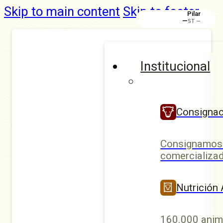
Skip to main content
Skip to footer
Pilar
—
ST —
Institucional
Consignac
Consignamos 
comercializad
Nutrición
160.000 anim