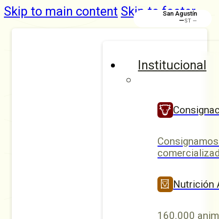
Skip to main content
Skip to footer
San Agustín
—
ST —
Institucional
Consignac
Consignamos 
comercializad
Nutrición
160.000 anim