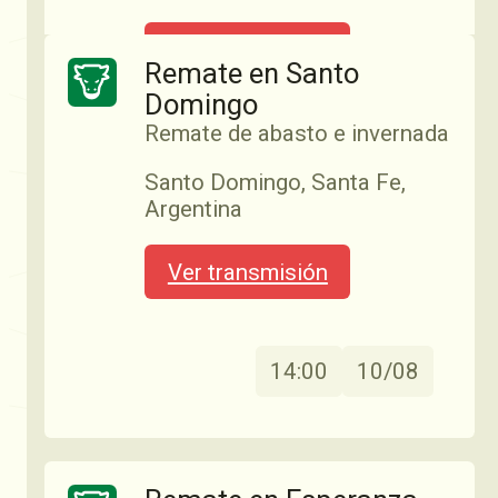
10:00
03/06
Ver transmisión
Remate en Santo
Domingo
Remate de abasto e invernada
Remate Pasión Lechera
06/07
Especial Holando — Pasión
Santo Domingo, Santa Fe,
Lechera (SR Rafaela)
Argentina
Sociedad Rural Rafaela — 4ta
edición Remate Holando
Ver transmisión
Remate en Esperanza
desde la SR Rafaela
Abasto e invernada
Esperanza, Santa Fe,
Ver transmisión
14:00
10/08
Argentina
Ver transmisión
13:30
04/06