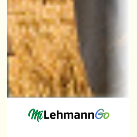
Remate en Helvecia
Remate de abasto e invernada
Remate en Pilar
Abasto e invernada
Ver transmisión
Pilar, Santa Fe, Argentina
Ver transmisión
14:30
22/09
29/07
Remate en Pilar
Remate de abasto e invernada