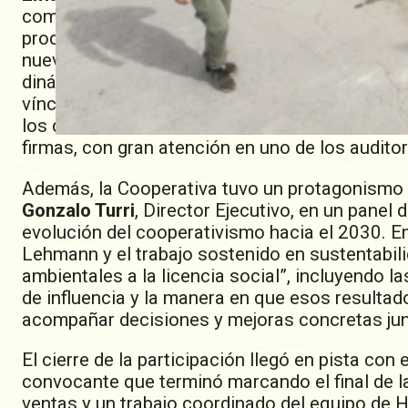
compartiendo información y sosteniendo una 
productores y proveedores, tanto nacionales co
nuevas modalidades de trabajo y sumar herram
dinámica se destacó también un encuentro téc
vínculo de trabajo con la Cooperativa, en una c
los datos en la toma de decisiones, realizada
firmas, con gran atención en uno de los auditor
Además, la Cooperativa tuvo un protagonismo in
Gonzalo Turri
, Director Ejecutivo, en un panel 
evolución del cooperativismo hacia el 2030. En
Lehmann y el trabajo sostenido en sustentabilid
ambientales a la licencia social”, incluyendo 
de influencia y la manera en que esos resultad
acompañar decisiones y mejoras concretas junt
El cierre de la participación llegó en pista con 
convocante que terminó marcando el final de la
ventas y un trabajo coordinado del equipo de H