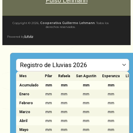
Pulso Lehmann
Copyright ©
2026
,
Cooperativa Guillermo Lehmann
. Todos los
derechos reservados.
Powered by
Mes
Pilar
Rafaela
San Agustín
Esperanza
Llam
Acumulado
mm
mm
mm
mm
Enero
mm
mm
mm
mm
Febrero
mm
mm
mm
mm
Marzo
mm
mm
mm
mm
Abril
mm
mm
mm
mm
Mayo
mm
mm
mm
mm