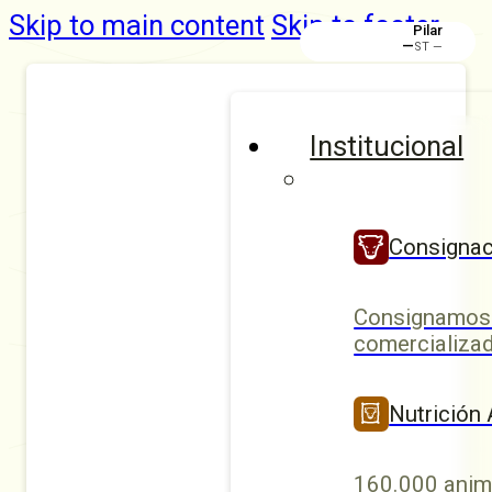
Skip to main content
Skip to footer
Pilar
—
ST —
Institucional
Consignac
Consignamos 
comercializad
Nutrición
160.000 anim