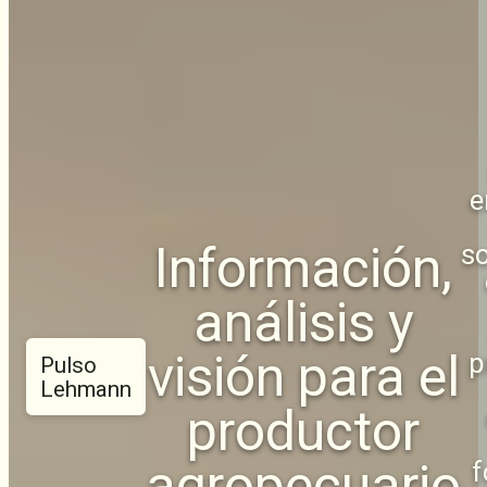
e
Información,
so
análisis y
visión para el
p
Pulso
Lehmann
productor
agropecuario
f