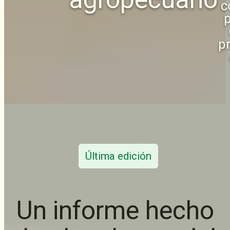
c
p
p
Última edición
Un informe hecho