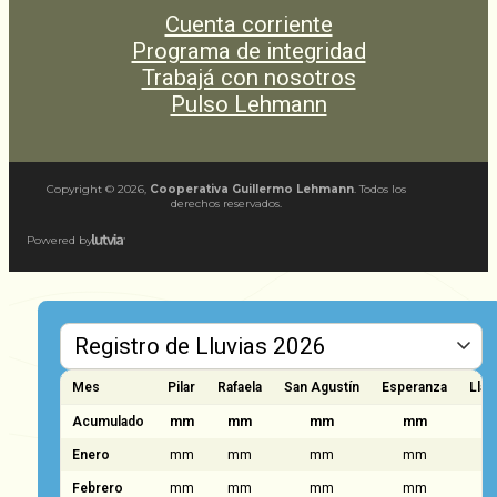
Cuenta corriente
Programa de integridad
Trabajá con nosotros
Pulso Lehmann
Copyright ©
2026
,
Cooperativa Guillermo Lehmann
. Todos los
derechos reservados.
Powered by
Mes
Pilar
Rafaela
San Agustín
Esperanza
Llam
Acumulado
mm
mm
mm
mm
Enero
mm
mm
mm
mm
Febrero
mm
mm
mm
mm