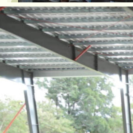
Este martes 15 de abril, la ciudad 
los eventos más destacados del cale
por la Cooperativa Guillermo Lehmann
cientos de productores, compradores
las instalaciones de la Sociedad Rur
única.
Bajo un sol radiante y un clima ideal
de 600 ejemplares Holando Argentino
incluyeron vaquillonas preñadas, ter
con registro de cría. La rigurosa se
de la Cooperativa, garantizando es
competitivos en cualquier pista del p
“El trabajo que ha realizado todo el 
600 cabezas de esta calidad. La may
productores que realizan control lec
Coordinador Comercial de Hacienda 