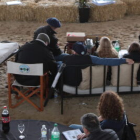
a
 escuelas
región.