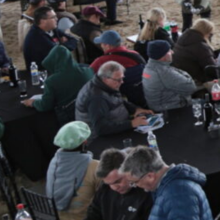
pudieron participar de un sorteo, g
jornada comercial.
Espacio de formación
Antes de la subasta, se desarrollaro
agropecuarias de Esperanza y locali
En este espacio participó Juan Seg
Nutrición Animal de la Cooperativa, 
compartiendo conocimientos y exper