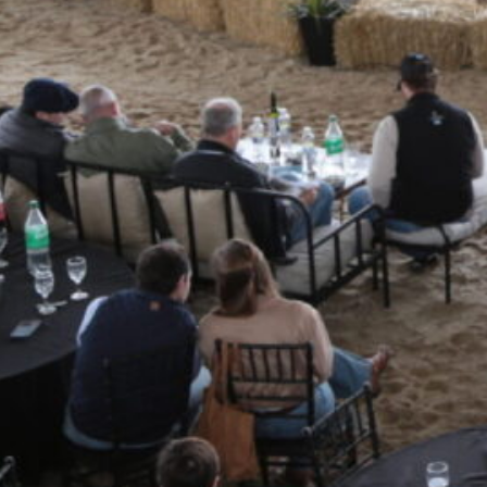
enerando un ambiente ameno en el marco de l
n charlas técnicas dirigidas a estudiantes de
dades vecinas, así como a productores de la 
undo Galvagno, Asesor Técnico Comercial de
quien disertó sobre nutrición de vaquillonas,
iencias con el público presente.