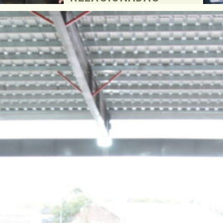
uno de
izada
ocar a
cita en
nada
enta más
 se
de ellos
acienda
r más de
 y de
run,