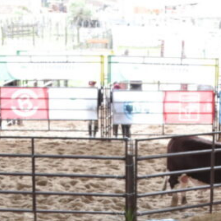
an
n esta
onados,
de
es, que
sigue
 mundo”,
ores
amplia
l stand