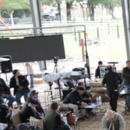
El evento, que contó con el auspic
Argentino), se ha consolidado como
genética de excelencia, tanto en a
edición, también participaron impor
mientras que las vaquillonas provini
profesionalismo.
“Lo que vimos en este remate es el r
invierten en semen importado y mejo
subiendo. Estos animales pueden com
agregó Zbrun.
Presencia institucional y técnica
La Lehmann montó un stand instituc
técnicos que brindaron información 
gama de productos destinados a vac