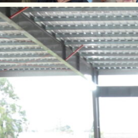
de Esperanza fue nuevamente el escenario de 
ndario ganadero: la Vidriera Genética, organ
. En su 19ª edición, el remate volvió a conv
 y cabañeros de la región, quienes se dieron 
al de Las Colonias para participar de una jor
 para el desarrollo del evento, salieron a la v
 de altísima calidad genética, entre los que
neras, animales para entorar y toros, muchos 
lección previa estuvo a cargo del equipo de H
tándares que posicionan a los animales como
aís.
equipo fue muy arduo, ya que no es fácil junta
oría proviene del Departamento Las Colonias
hero con la Sociedad Rural”, expresó Alan Zb
de la Cooperativa.