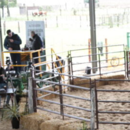
io de ACHA (Asociación Criadores de Holando
 un espacio de referencia para quienes busc
nimales para tambo como para reproducción. E
tantes cabañas, que ofrecieron toros selecci
eron de tambos de la zona con altos niveles 
esultado de años de trabajo de los productor
ramiento genético. Año tras año, la calidad 
petir tranquilamente en cualquier pista del
ional de Nutrición Animal, atendido por ases
y asesoramiento a los productores sobre la 
as lecheras. Además, quienes se acercaron a