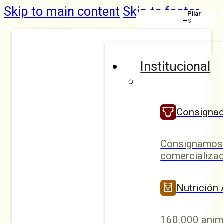
Skip to main content
Skip to footer
Pilar
—
ST —
Institucional
Consignac
Consignamos 
comercializad
Nutrición
160.000 anim