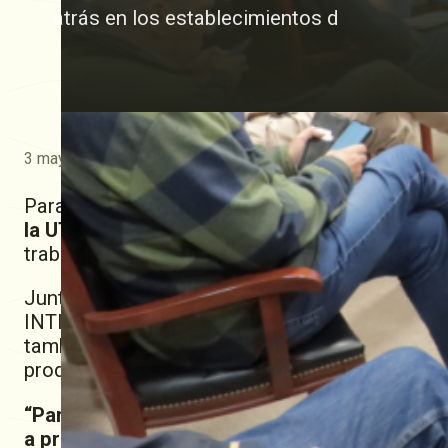
atrás en los establecimientos d
3 mayo, 2024
Para la presentación de la jornada
contamos co
la UTN, Ing. Agr. María Paz Tieri
y miembros de
trabajan en el Grupo de Sustentabilidad.
Junto a la Universidad Tecnológica Nacional (
INTI, la Lehmann tomó la decisión de realizar 
tambos para poder medir el impacto que gener
productivos que llevan adelante nuestros prod
“Para la Cooperativa ha sido un enorme desafí
a profesionales destacados de las mismas a po