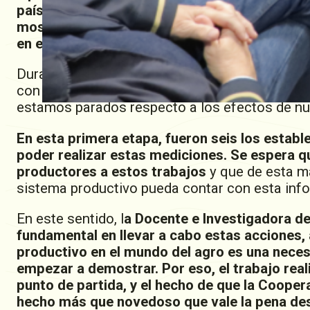
país, en el cual podemos presentarnos ante l
mostrarles cuáles son los impactos que la p
en el ambiente”, destacó el Director Ejecutivo
Durante la jornada, se expusieron los 6 casos
con las mediciones promedio realizadas en otro
estamos parados respecto a los efectos de nu
En esta primera etapa, fueron seis los estab
poder realizar estas mediciones. Se espera qu
productores a estos trabajos
y que de esta ma
sistema productivo pueda contar con esta info
En este sentido, l
a Docente e Investigadora de 
fundamental en llevar a cabo estas acciones,
productivo en el mundo del agro es una neces
empezar a demostrar. Por eso, el trabajo rea
punto de partida, y el hecho de que la Cooper
hecho más que novedoso que vale la pena des