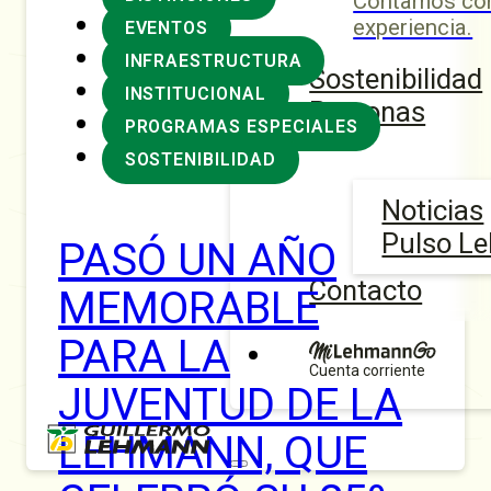
Contamos con
experiencia.
EVENTOS
INFRAESTRUCTURA
Sostenibilidad
INSTITUCIONAL
Personas
PROGRAMAS ESPECIALES
SOSTENIBILIDAD
Noticias
Pulso L
PASÓ UN AÑO
Contacto
MEMORABLE
PARA LA
Cuenta corriente
JUVENTUD DE LA
LEHMANN, QUE