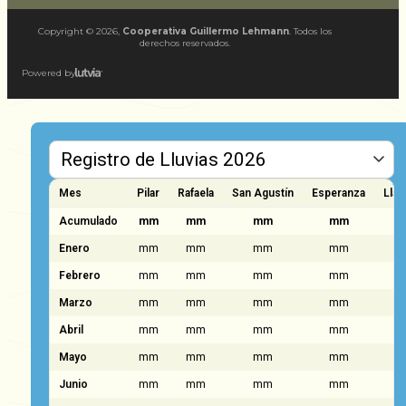
Copyright ©
2026
,
Cooperativa Guillermo Lehmann
. Todos los
derechos reservados.
Powered by
Mes
Pilar
Rafaela
San Agustín
Esperanza
Llam
Acumulado
mm
mm
mm
mm
Enero
mm
mm
mm
mm
Febrero
mm
mm
mm
mm
Marzo
mm
mm
mm
mm
Abril
mm
mm
mm
mm
Mayo
mm
mm
mm
mm
Junio
mm
mm
mm
mm