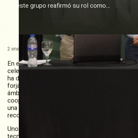
este grupo reafirmó su rol como…
2 enero, 2025
En este 2024, la Juventud de la Cooperativa G
celebrar sus 25 años de existencia. Desde su 
ha dedicado a formar a las nuevas generacione
forjar liderazgos comprometidos y fomentar el 
ámbito agropecuario. Bajo la premisa de alinea
cooperativismo rural, el Grupo Juvenil ha sid
una diferencia significativa en las comunidade
reconocimiento a su historia, y una reafirmaci
Uno de los hitos más destacados del año fue l
tecnológico reconocido por su compromiso con 