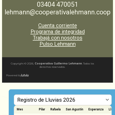
03404 470051
lehmann@cooperativalehmann.coop
Cuenta corriente
Programa de integridad
Trabajá con nosotros
Pulso Lehmann
Copyright ©
2026
,
Cooperativa Guillermo Lehmann
. Todos los
derechos reservados.
Powered by
Mes
Pilar
Rafaela
San Agustín
Esperanza
Llam