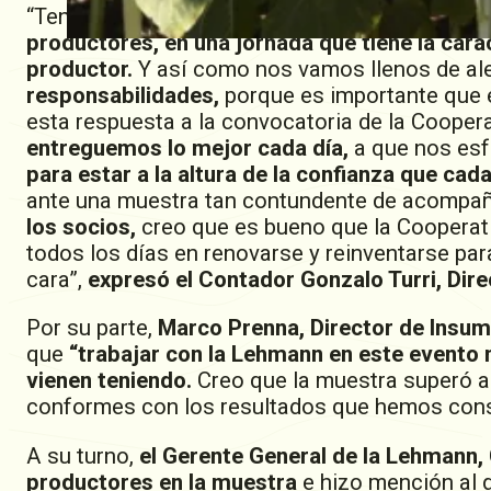
“Tenemos una alegría enorme.
La emoción de 
productores, en una jornada que tiene la carac
productor.
Y así como nos vamos llenos de al
responsabilidades,
porque es importante que
esta respuesta a la convocatoria de la Cooper
entreguemos lo mejor cada día,
a que nos es
para estar a la altura de la confianza que cada
ante una muestra tan contundente de acompañ
los socios,
creo que es bueno que la Cooperati
todos los días en renovarse y reinventarse par
cara”,
expresó el Contador Gonzalo Turri, Dire
Por su parte,
Marco Prenna, Director de Insum
que
“trabajar con la Lehmann en este evento 
vienen teniendo.
Creo que la muestra superó 
conformes con los resultados que hemos conse
A su turno,
el Gerente General de la Lehmann, 
productores en la muestra
e hizo mención al d