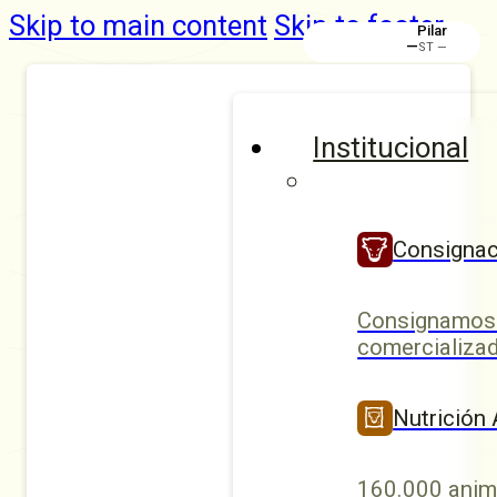
Skip to main content
Skip to footer
Pilar
—
ST —
Institucional
Consignac
Consignamos 
comercializad
Nutrición
160.000 anim