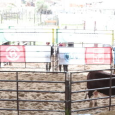
ditaron
incia
te de
de