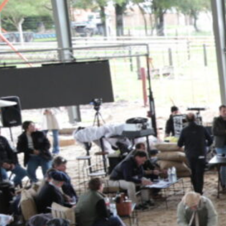
En base al conocimiento científico y
las ventajas competitivas que se le 
para que su producción de
carne, gr
zona libre de riesgos de deforestac
barreras internacionales en una en