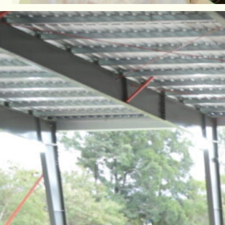
En la mañana de este Miércoles 15 d
Universidad Católica de Santa Fe (U
del
Ministerio de la Producción, Cie
Cambio Climático,
los resultados de
ambas instituciones en torno a la R
partir de la iniciativa
“Reserva Forest
El trabajo de investigación llevado 
Forestal y Federal
permitió identific
los tres departamentos del centro pr
efectiva.
Es sabido que el Parlamento de la U
productos si estos proceden de tier
las empresas importadoras, responsa
trazabilidad mediante datos de geolo
satelitales. Esta medida puede llegar