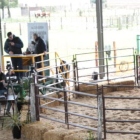
 jurídico aportado, la Lehmann y la UCSF acre
presentan a los tres departamentos de la prov
anos y leche,
pueda ser declarada
“provenien
ión”,
logrando así transformar las amenazas 
orme oportunidad.