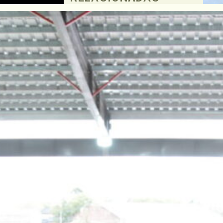
 la
ciales
 y
tando
amente a
,
da por
l
0. Así
obar la
rne.