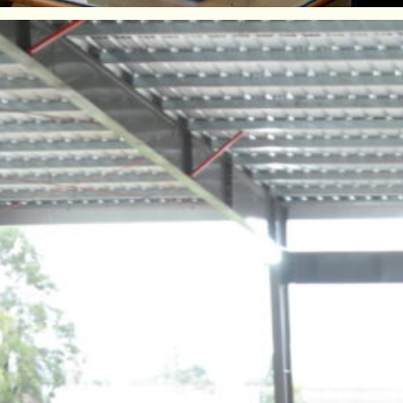
e Marzo, la Cooperativa Guillermo Lehmann y
CSF) presentaron ante las autoridades provin
ncia y Tecnología
y del
Ministerio de Ambiente
l Convenio de Cooperación que vienen ejecu
esponsabilidad Social Cooperativa, específic
al Educativa”
.
adelante por el
Instituto de Derecho Ambiental
ar una unidad territorial adecuada (conforma
ovincial) para la información jurídica foresta
nión Europea prohibirá las importaciones de
ras deforestadas después de diciembre de 202
bles de su cadena de suministro, deberán pr
calización de los cultivos y el uso de fotos
 a afectar las ventas argentinas de soja y ca