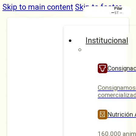
Skip to main content
Skip to footer
Pilar
—
ST —
Institucional
Consignac
Consignamos 
comercializad
Nutrición
160.000 anim