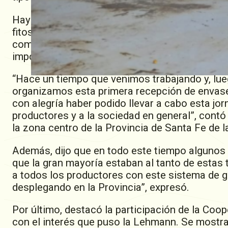
Hay que resaltar que esta fue la segunda camp
fitosanitarios de “Clase A” luego de que se logr
como sistema de gestión (Santa Fe es la N° 22),
importancia de vuelco y generación de plástico
“Hace un tiempo que venimos trabajando y, lue
organizamos esta primera recepción de envase
con alegría haber podido llevar a cabo esta jo
productores y a la sociedad en general”, contó
la zona centro de la Provincia de Santa Fe de
Además, dijo que en todo este tiempo algunos
que la gran mayoría estaban al tanto de estas 
a todos los productores con este sistema de g
desplegando en la Provincia”, expresó.
Por último, destacó la participación de la Co
con el interés que puso la Lehmann. Se mostra