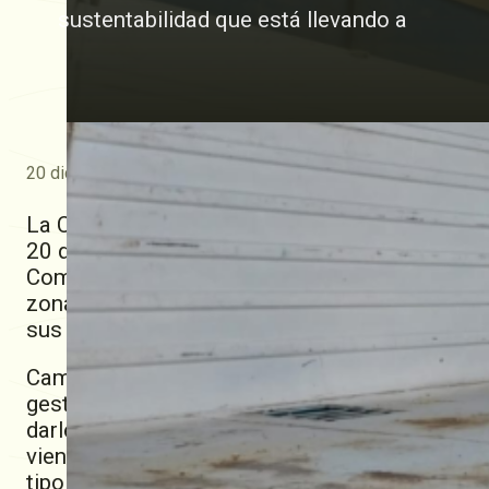
sustentabilidad que está llevando a
20 diciembre, 2023
La Cooperativa Guillermo Lehmann y organiza
20 de Diciembre una nueva jornada de recepció
Complejo Agroindustrial Pilar de la Lehmann, 
zona, que trajeron sus bidones para llevarse un
sus productos
.
CampoLimpio es una ONG que representa a la i
gestión para recuperar todos los envases vací
darle un destino seguro para las personas y e
viene trabajando en conjunto con la Lehmann, 
tipo de actividades.