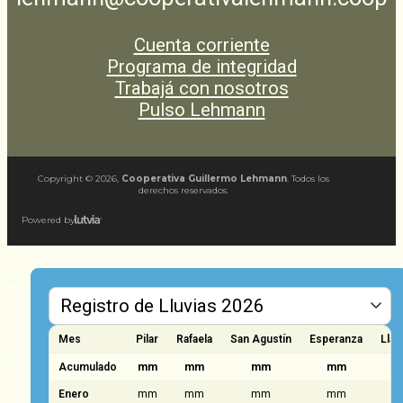
Cuenta corriente
Programa de integridad
Trabajá con nosotros
Pulso Lehmann
Copyright ©
2026
,
Cooperativa Guillermo Lehmann
. Todos los
derechos reservados.
Powered by
Mes
Pilar
Rafaela
San Agustín
Esperanza
Llam
Acumulado
mm
mm
mm
mm
Enero
mm
mm
mm
mm