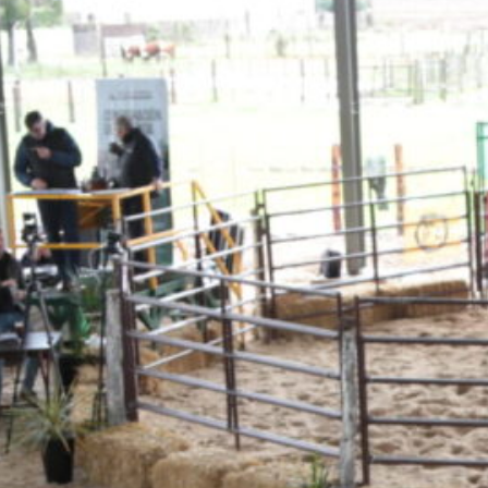
ertilización eficiente y seleccionar la dosis
ntable. Al respecto, se recomienda contratar
a campaña, especialmente para los nutriente
mos para la implantación y protección del cult
io completo, capaz de responder a cada nece
mpeño en el mercado, fitosanitarios para el c
os, así como los fertilizantes adecuados para
n disponibles a través de la unidad de negoc
ndares exigidos por los organismos pertine
entro de Almacenaje Transitorio de envases
 de Campo Limpio.
ria propia, la Lehmann ofrece servicios de
pos de última generación, incluyendo la opci
imientos específicos de cada lote.