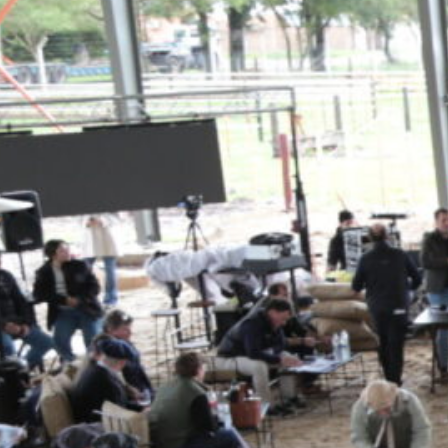
posibilita definir una estrategia de f
económica óptima para un cultivo re
servicio que la Lehmann ofrece cad
mayor dinámica en el suelo.
En cuanto a la provisión de agroinsu
Cooperativa cuenta con un portafol
Ofrece las variedades de mejor dese
de malezas y la protección de cultiv
estrategia. Todos los productos está
Agroinsumos y cumplen con los está
Además, la Lehmann dispone de un C
en la localidad de Pilar, de la mano
Para quienes no disponen de maquina
aplicación de fertilizantes con equi
aplicación variable según los requer