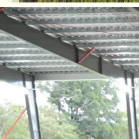
Comienza una nueva campaña de trig
pone en marcha su precampaña, acer
una producción óptima.
El trigo volverá a ser un cultivo cla
rotación y cortar el año financiero t
temporadas.
Este año será esencial maximizar la
integral, buscando complementar el 
estrategia particular de cada produc
Para alcanzar los mejores resultados
producción de trigo. Entre ellos, el 
determinante: medir este recurso ga
mínimo asegurado. El servicio de so
cooperativa permite conocer el con
fundamental evaluar los nutrientes d