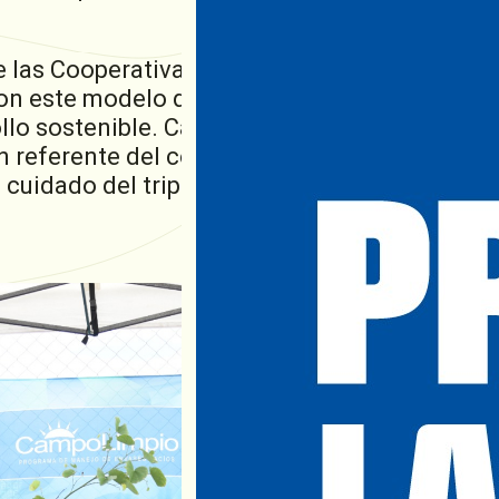
 las Cooperativas, la Cooperativa Guillermo
n este modelo de negocio basado en la
llo sostenible. Camino a sus 75 años de histor
referente del cooperativismo en la región, 
cuidado del triple impacto: económico, socia