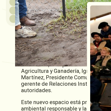
Este Miércoles 26 de Febrero, la Co
Organización Campo Limpio, inaugu
envases vacíos de fitosanitarios (CA
correcta gestión de los envases, está
pocos kilómetros del Complejo Agro
El acto inaugural contó con la part
Pietrobón, integrantes del Consejo d
Turri, entre otros colaboradores. Ad
Vicegobernadora de la Provincia de 
Productivo, Enrique Estévez, Ministr
Agricultura y Ganadería, Ignacio Mán
Martínez, Presidente Comunal de Pil
gerente de Relaciones Institucional
autoridades.
Este nuevo espacio está preparado p
ambiental responsable y la promoció