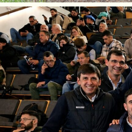
operativa Guillermo Lehmann, en colaboración
raron un Centro de Almacenamiento Transito
T). Este espacio, dedicado exclusivamente a 
 ubicado en la localidad de Pilar, sobre la Rut
industrial de la Lehmann.
icipación del Presidente de la Cooperativa, E
e Administración y el Director Ejecutivo, Cr.
emás, estuvo presente Gisela Scaglia,
Santa Fe, Gustavo Puccini, Ministro de Desarr
o de Ambiente y Cambio climático, el secreta
taras, La Diputada Provincial, Jimena Senn, 
ar, el Senador Rubén Pirola y Juan Manuel M
es y Comunicación de Campo Limpio, entre ot
ara convertirse en un referente en la gestión
n de una agricultura sostenible. El galpón de