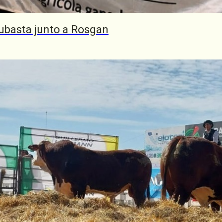
este
s muy
ubasta junto a Rosgan
 que en
ó.
generar
de sus
 Centro
r de la
la