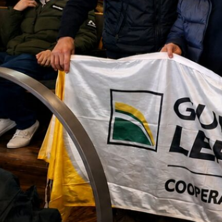
ión y almacenamiento de envases plásticos,
, que establece los presupuestos mínimos pa
ro país.
 administrativo que incluye oficinas y áreas
 con adecuadas medidas de ventilación y dispo
ncia y extintores, para garantizar un entor
mativas vigentes.
á operativo de lunes a viernes de 7:30 a 16:00
 productores podrán acercarse con su vehículo
vacíos de fitosanitarios, donde un operario l
o (limpios o sucios) y los almacenará de acue
tirá un certificado digital que garantiza la c
rá ser impreso como respaldo documental.
ado con la visión y la misión de la Cooperat