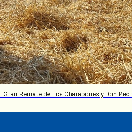
dina,
más de
con
romiso
e
o que
su
estigio
dad
del Gran Remate de Los Charabones y Don Ped
rama de
ión
 la
tivo más