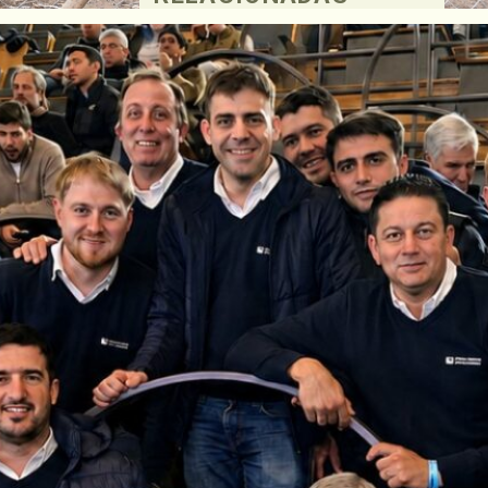
 con la
rio de
la
a 10, a
mmanuel
 Gonzalo
ollo
rio de
Carlos
edina,
ras
 200 m²