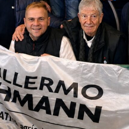
ra la
 de
sitivos
no de
 hs. y
os
rdo con
orrecta
iva”