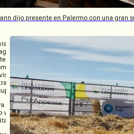
Gonzalo Turri, se refirió a la inauguración de 
motivo de verdadera alegría y satisfacción. E
ann dijo presente en Palermo con una gran s
aya coherencia entre el decir y el hacer, para
mos lograr nuestras convicciones”, argument
 visión de la Cooperativa dice que queremos 
agropecuario, en el marco de los principios
 mejorar la calidad de vida de los socios y 
comunidades donde todos transitamos. Y este
sión y la misión, porque la propuesta de valo
rascender lo económico comercial e incluye 
cupero de envases”, manifestó Turri.
va tiene que encontrar la oportunidad y la
 valor en sentido amplio, para que nuestras
r mejor”, finalizó el Director Ejecutivo.