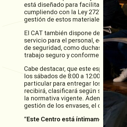
está diseñado para facilitar la gest
cumpliendo con la Ley 27279 de 2016
gestión de estos materiales en nuest
El CAT también dispone de un módulo
servicio para el personal, equipado
de seguridad, como duchas de emerge
trabajo seguro y conforme a las nor
Cabe destacar, que este espacio estar
los sábados de 8:00 a 12:00 hs. Los
particular para entregar los envases 
recibirá, clasificará según su estad
la normativa vigente. Además, se emi
gestión de los envases, el cual pod
“Este Centro está íntimamente conect