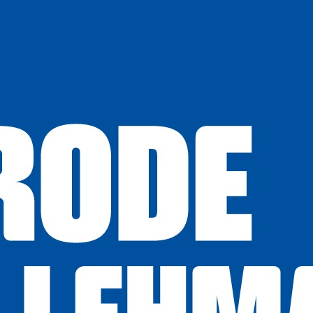
ia, la
llevando
l y