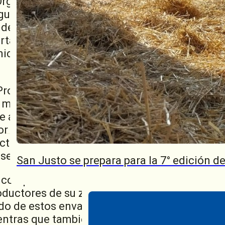
a Organización Campo Limpio, Juan Manuel Me
gullo trabajar con la Cooperativa. Tenemos 
s de fundar esa cantidad podemos decir que 
tante para que esto funcione bien. El comp
icio fue muy facilitador para que esto se llev
Provincia, Gisela Scaglia, argumentó que “al
 mucho por las cuestiones ambientales, y cre
le a todos que el campo está preocupado por 
 por hacer esto posible y que pongan todo el pr
ctividad. Detrás de esta acción hay una enti
sentirse respaldado”, finalizó.
San Justo se prepara para la 7° edición 
el compromiso de la Cooperativa con su Prog
oductores de su zona de influencia una soluc
 de estos envases. Este centro contribuye a
entras que también fomenta prácticas de cul