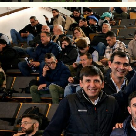
sarrollo Cooperativo de la Cooperativa Guill
gosto de 2024 su 25º Aniversario. Un espaci
dedicado incansablemente al desarrollo de la
o de capacitar y formar líderes, incrementar 
cional, alineando sus acciones con los objetiv
compuesto por personas de entre 18 y 35 años
 efectivas para satisfacer sus necesidades 
ceso productivo, siempre bajo la enseñanza
el Consejo de Administración, que buscaba cre
s a la actividad agropecuaria pudieran reunir
 comienzo, se enfocaba en familiarizar a los
os ofrecidos y la operativa, además de prepa
dministración.