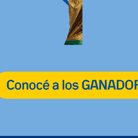
 técnica
ctual
l