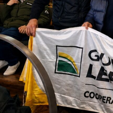
idad de Pilar, Pablo Cortese, fue el primer P
as con nostalgia: “Éramos muy jóvenes y la m
Muchos continuábamos en las empresas famil
 sobre el trabajo y cómo mejorar nuestras
on consejeros y funcionarios que nos explic
servicios que prestaba y su operativa. Fue u
s antes de formar oficialmente la comisión en
ancilla, un licenciado en Cooperativas, que 
uién aportó muchos datos para que los chic
 “recuerdo que mantuvimos contactos con el 
os de trabajo, y entonces sí llegó el armado 
o del año 99′. Luego ya sí empezamos a trab
del Grupo Juvenil, que llevó mucho tiempo,
ecibiendo asesoría, como en la creación del 
a trabajar en nuestras acciones, nuestro pl