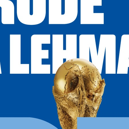
upo
rtalecer
l es un
idado
,
lermo
ficativa
os
lo
misos
nviando
rectivas