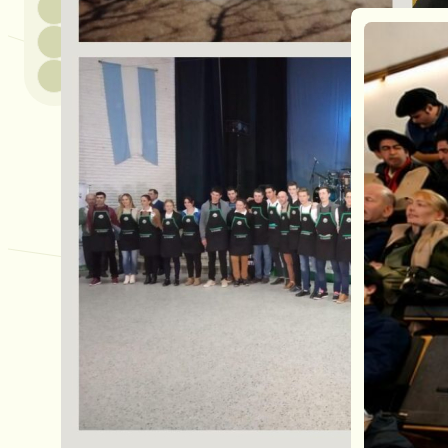
La Juventud Agropecuaria para el De
Lehmann celebra este Martes 13 de A
lo largo de todo este tiempo, se ha 
generaciones jóvenes, con el objetiv
educación y reforzar la labor institu
juventud rural cooperativista.
Actualmente, el Grupo Juvenil está 
enfoca en proporcionar herramientas
profundizar su comprensión del pro
cooperativa.
El Grupo se originó por iniciativa d
espacio donde los jóvenes vinculado
discutir sobre sus labores. Desde el
integrantes con Lehmann, los servici
futuros líderes para el Consejo de A