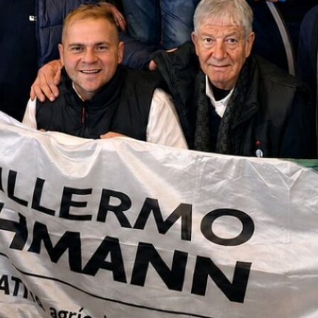
residente
ayoría
iares y
aron
n tiempo
 Agosto
en ese
os
grupo de
de la
ajar
logo, el
an de