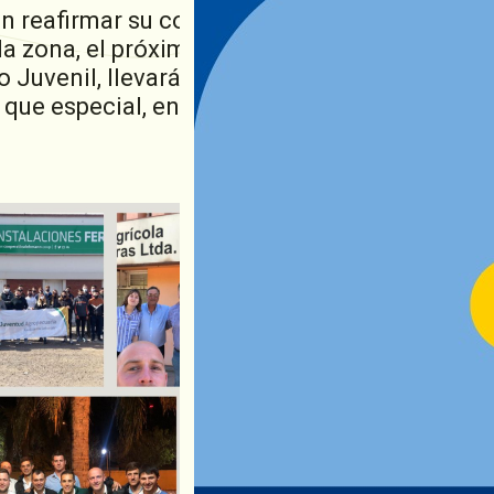
ién reafirmar su compromiso con la formación
a zona, el próximo Viernes 4 de Octubre, el a
 Juvenil, llevará a cabo su Asamblea Genera
 que especial, en la celebración de su 25°