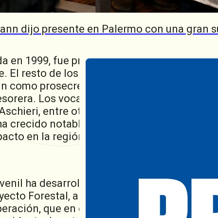
jar puertas para adentro. Sin dudas que fuer
dó sobre los inicios.
ann dijo presente en Palermo con una gran s
da en 1999, fue presidida por Pablo Cortese, 
. El resto de los integrantes fueron Mónica 
n como prosecretaria; Alejandro Picco como
esorera. Los vocales titulares incluyeron a M
chieri, entre otros, todos residentes en la l
d ha crecido notablemente, incorporando chico
acto en la región.
Juvenil ha desarrollado numerosos e importan
ecto Forestal, ahora transitando su 16ª edic
eración, que en este 2024 llevó a cabo su 13º