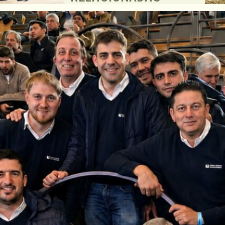
ermo
o que, a
s
su
os de la
 y se
y
ar un
se y
rar