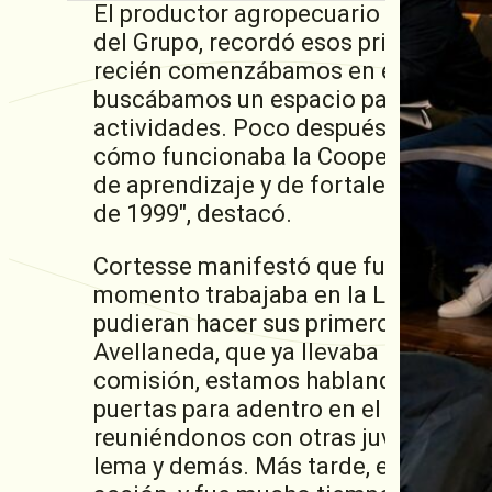
El productor agropecuario de la local
del Grupo, recordó esos primeros dí
recién comenzábamos en el grupo. 
buscábamos un espacio para discutir
actividades. Poco después, se sumar
cómo funcionaba la Cooperativa, los 
de aprendizaje y de fortalecer lazo
de 1999″, destacó.
Cortesse manifestó que fue Miguel M
momento trabajaba en la Lehmann, q
pudieran hacer sus primeros pasos:
Avellaneda, que ya llevaba muchos añ
comisión, estamos hablando de agost
puertas para adentro en el estatuto 
reuniéndonos con otras juventudes, r
lema y demás. Más tarde, empezamos 