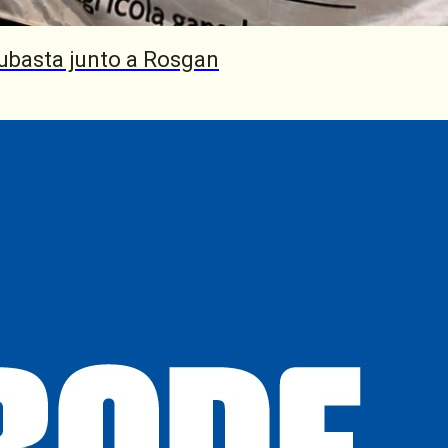
on años
ubasta junto a Rosgan
con
Spessot
arcos
ocalidad
s de
tes
ión,