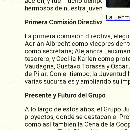
acción, y fue mucho tiempo de traba
hermosos de nuestra juventud”, recor
La Lehm
Primera Comisión Directiva
La primera comisión directiva, elegi
Adrián Albrecht como vicepresidente
como secretaria; Alejandra Lauxman
tesorero; y Cecilia Karlen como prot
Vaudagna, Gustavo Torassa y Óscar As
de Pilar. Con el tiempo, la Juventu
varias sucursales y ampliando su imp
Presente y Futuro del Grupo
A lo largo de estos años, el Grupo 
proyectos, donde se destacan el Proy
como así también la Cena de la Coop