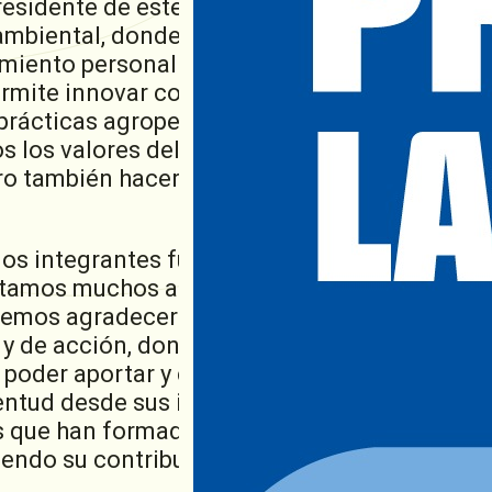
residente de este espacio, enfatizó que el gr
ambiental, donde también hay espacio para fo
imiento personal y colectivo: “el Grupo Juveni
ermite innovar constantemente en post de cu
prácticas agropecuarias. Pero más allá de eso
s los valores del cooperativismo y crecer
 también hacer crecer a la Cooperativa Guil
os integrantes fue y es una experiencia signi
sitamos muchos años de nuestra juventud y
emos agradecerle a la Cooperativa el habern
 y de acción, donde nosotros podamos no so
poder aportar y colaborar a los tres compro
entud desde sus inicios”, indicó Pietrobón, e
os que han formado parte de las comisiones di
endo su contribución a la historia del grupo.