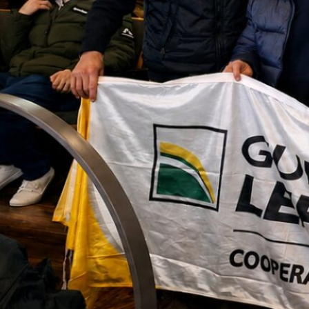
 fueron a la feria demuestra el interés que hay 
el martillero y el entusiasmo en cada oferta ha
 para los comerciales de la Cooperativa. Estos 
on productores que confían en la genética y en 
 cada remate”
.
 tendencia de los últimos meses, con valores
ías. Ejemplares Braford alcanzaron máximos 
Angus se subastaron hasta 8 millones y las
on valores que superaron los 11 millones de 
an el interés del productor por invertir en g
ividad de sus rodeos.
 de Consignación de Hacienda de la Lehmann,
romiso en cada detalle, generando un espac
pradores y vendedores.
 calendario de actividades que la Cooperati