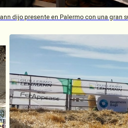
ntas localidades de la región. La próxima cita
o
, donde se llevará a cabo el
Remate de Cabañ
ann dijo presente en Palermo con una gran s
nvitadas y una nueva propuesta para continua
a los productores.