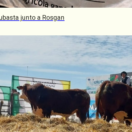
 será el
a El
ubasta junto a Rosgan
r