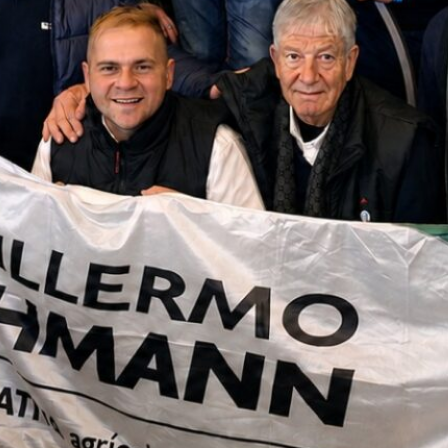
por estos
ce cada
espacios
el
de 16
pesos,
enética
 volvió
io
va