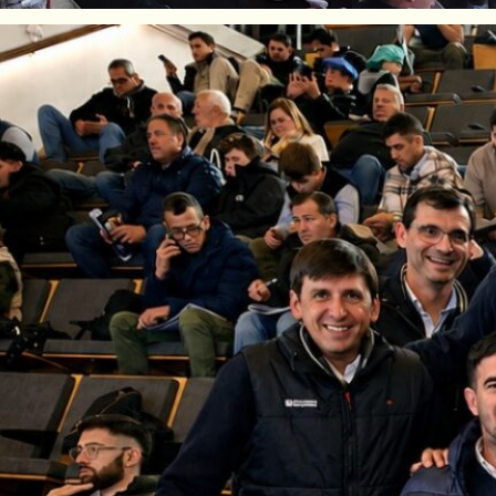
perativa Guillermo Lehmann
, junto a
Mutual 
oductores en la feria de esa localidad
,
iso de la institución con el productor gana
 que lideran el mercado.
o de gran concurrencia, con
cientos de comp
 distintas localidades de la región, y que le
a vez, hubo una destacada participación de int
 permanente contacto con los colaboradores d
 salieron a pista, representando a las razas
B
además de un lote de vaquillonas preñadas y 
on seleccionados cuidadosamente para este e
 reflejado en la
dinámica del martillero
y en l
asos superaron las expectativas iniciales.
nador Comercial de Hacienda de la Lehmann
,