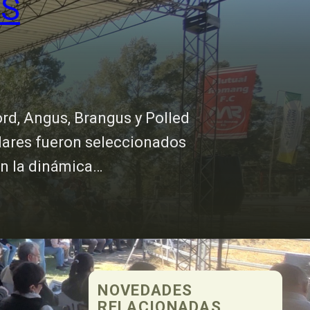
ES
ord, Angus, Brangus y Polled
plares fueron seleccionados
en la dinámica…
NOVEDADES
RELACIONADAS