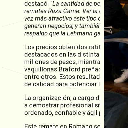
destacó:
“La cantidad de personas que
remates Raza Carne. Ver la dinámica d
vez más atractivo este tipo de eventos
generan negocios, y también vínculos c
respaldo que la Lehmann garantiza en
Los precios obtenidos ratificaron la
destacados en las distintas categor
millones de pesos, mientras que los 
vaquillonas Braford preñadas lograr
entre otros. Estos resultados confirm
de calidad para potenciar la product
La organización, a cargo del equipo
a demostrar profesionalismo y comp
ordenado, confiable y ágil para com
Este remate en Romang se suma a un