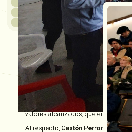
El pasado lunes 25 de agosto, la
Coo
llevó a cabo un nuevo
Remate de Repr
consolidando una vez más el comprom
con la calidad genética de las razas
La jornada se desarrolló en un marc
y productores
que se acercaron desde
un colorido especial a la tarde. A l
a través de las vías telefónicas, en
Cooperativa.
En total, fueron
150 cabezas
las que
Angus, Brangus y Polled Hereford
, 
servicio. Todos los ejemplares fuer
el interés de los compradores quedó
valores alcanzados, que en muchos c
Al respecto,
Gastón Perrone, Coordi