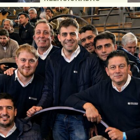
Romang
,
dero y
radores
 dieron
eresados
e la
raford,
de
vento, y
os