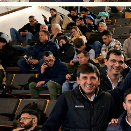
ntes precios y un ambiente de alto nivel téc
 Lehmann
volvió a ser protagonista de una jo
Se trata del
Gran Remate Holando
realizado 
ciones del
Grupo Chiavassa
, en la localidad d
vacas en producción de primer nivel
.
ctores y referentes del sector
, le dieron u
en claro la potencia de la alianza entre dos a
ambiente fue inmejorable: profesional, dinámic
trasladó también a la pista, donde el
martillo 
ienda de la Lehmann, condujo la subasta con 
cados
para los ejemplares presentados.
iavassa
, uno de los titulares de la firma, no d
 los animales subastados. “Fue un remate po
a de nivel donde hoy estamos con un promedio
os. Incluso, se subastaron vacas que ya están
”, señaló.