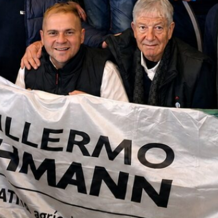
ad. “Se
os, con
12.000
s
o o
ía
e
on lo
 la
eguir