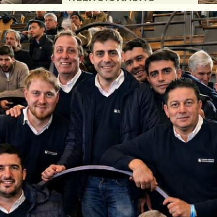
nico y
rnada
este
e
Carlos
n marco
ctores
o y con
de
agilidad
udó en
co común
 de