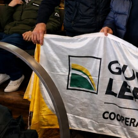
re el trabajo de base que respalda esa calid
 proceso de selección genética de muchos añ
ongevidad y con lactancias que van desde los 
garantía sanitaria
, ya que nunca incorporamo
to. Y al ser vacas paridas, de primer, segund
 campo del comprador y seguir produciendo al d
o con la Lehmann: “Tenemos una relación muy
ganado, sino también porque nos proveen en
 con una
gran convocatoria de productores
qu
tica, así que estamos más que satisfechos c
mann también expresaron su satisfacción con
tos representan una gran oportunidad para s
alecer los lazos con productores, aliados