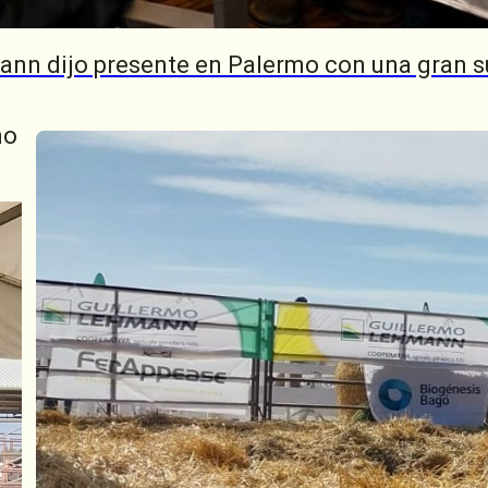
ann dijo presente en Palermo con una gran s
mbién la consignataria elegida en el
remate 
024, lo que refuerza una relación construida 
 y visión a largo plazo.