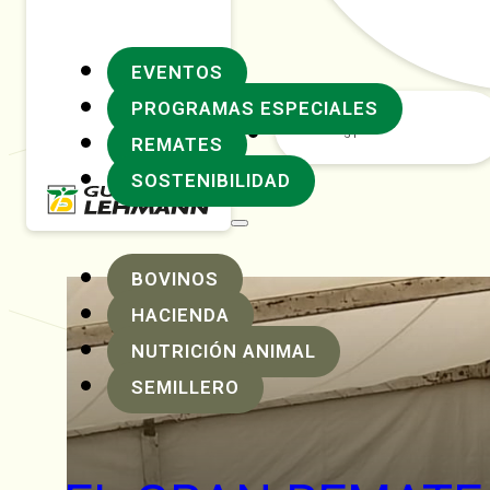
EVENTOS
PROGRAMAS ESPECIALES
Rafaela
REMATES
SOSTENIBILIDAD
BOVINOS
HACIENDA
NUTRICIÓN ANIMAL
SEMILLERO