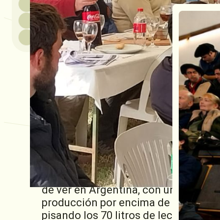
Con un gran marco de público, excele
comercial, la
Cooperativa Guillermo
destacada en el calendario lechero. 
miércoles 25 de junio en las instala
Pellegrini
, donde se subastaron
120 
Desde temprano,
compradores, produ
ideal a un evento que volvió a dejar 
claves de la lechería argentina. El 
una fuerte impronta técnica, que se 
Mauricio Tschieder
, gerente de Hac
y solvencia, logrando
valores desta
En cuanto a la hacienda,
Cristian Ch
remarcar la calidad excepcional de
de ver en Argentina, con una escal
producción por encima de los 40 litr
pisando los 70 litros de leche por día