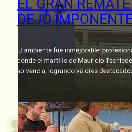
EL GRAN REMATE
DEJÓ IMPONENTE
El ambiente fue inmejorable: profesiona
donde el martillo de Mauricio Tschiede
solvencia, logrando valores destacado
26 junio, 2025