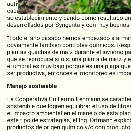
activo Cyantraniliprole, y que se aplica como t
capaz de prevenir el daño de los insectos desd
su establecimiento y dando como resultado un
desarrollados por Syngenta y con muy buenos 
“Todo el año pasado hemos empezado a armar d
obviamente también controles químicos. Respec
plantas guachas de maíz durante el invierno pa
que se reproduce si o si una planta de maíz y 
el umbral es muy bajo porque es una plaga que 
ser productiva, entonces el monitoreo es impo
Manejo sostenible
La Cooperativa Guillermo Lehmann se caracter
sostenible que logren equilibrar el uso de fito
el impacto ambiental en el manejo de esta plag
este tipo de estrategias, el Ing. Ortmann expli
productos de origen químico y/o con productos