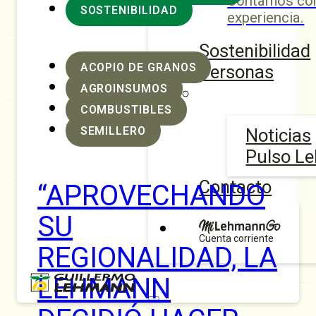
Contamos con
SOSTENIBILIDAD
experiencia.
Sostenibilidad
ACOPIO DE GRANOS
Personas
AGROINSUMOS
COMBUSTIBLES
SEMILLERO
Noticias
Pulso L
Contacto
“APROVECHANDO
SU
Cuenta corriente
REGIONALIDAD, LA
LEHMANN