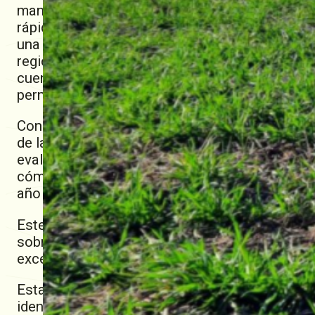
manejo del cultivo de maíz. Tanto los técnic
rápidamente a esta nueva realidad. A partir de
una red de alerta temprana para la detección d
regional con sucursales distribuidas en distin
cuenta con trampas pegajosas, básicamente car
permitiendo realizar una detección temprana en
Consciente de la incertidumbre que este insect
de la Lehmann inició una recopilación de ensa
evaluar la evolución de la población de chicha
cómo evoluciona la población del insecto a lo 
año ya empezamos a detectar la presencia de c
Este monitoreo es esencial para adaptar estra
sobre el manejo del Maíz se basen en informac
excelencia.
Esta chicharrita que se encuentra en el maíz, 
identificada como vector de una serie de pató