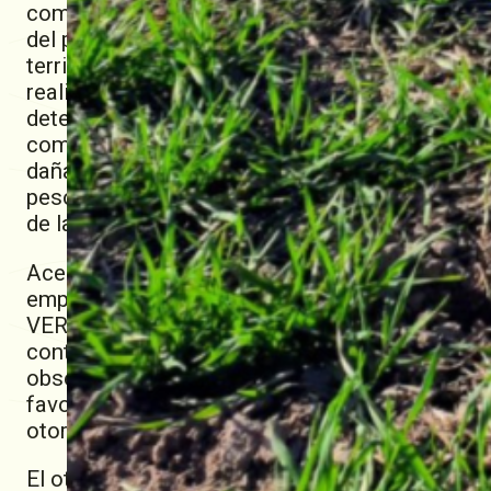
complejo del achaparramiento del maíz, que ha 
del país. Sin embargo, en el invierno del año p
territorio santafesino y esto ha generado preoc
realidad no es la que hace el daño, sino que p
deterioran el cultivo. Por eso es un complejo 
como el mosquito en el dengue, produciendo 
dañadas las cuales producen el quiebre de las 
peso, si el daño es muy severo puede producir la
de la Lehmann.
Acerca de los productos que ofrecen aliados 
empresa de fitosanitarios sacó al mercado dos 
VERDAVIS®, con tecnología PLINAZOLIN®, es un
control de Chicharrita, debe aplicarse en est
observan los primeros adultos en los cogollos
favorables en cuanto a eficacia y control pro
otorgar acción protectora residual.
El otro producto es FORTENZA® es un insectic