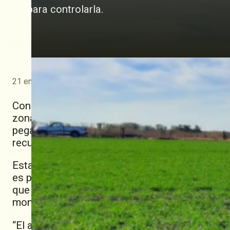
para controlarla.
21 enero, 2025
Con el objetivo de monitorear de cerca la activ
zona de influencia, la Cooperativa Guillermo 
pegajosas” en diferentes lotes, que consisten
recubiertas con un adhesivo que captura a los 
Esta acción, liderada por el Ingeniero Claudi
es parte de un esfuerzo continuo por proporci
que facilite la toma de decisiones, especialme
monitoreo de maíz.
“El año pasado recibimos una noticia inesperad