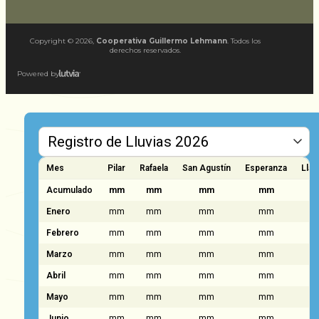
Copyright ©
2026
,
Cooperativa Guillermo Lehmann
. Todos los
derechos reservados.
Powered by
Mes
Pilar
Rafaela
San Agustín
Esperanza
Llam
Acumulado
mm
mm
mm
mm
Enero
mm
mm
mm
mm
Febrero
mm
mm
mm
mm
Marzo
mm
mm
mm
mm
Abril
mm
mm
mm
mm
Mayo
mm
mm
mm
mm
Junio
mm
mm
mm
mm