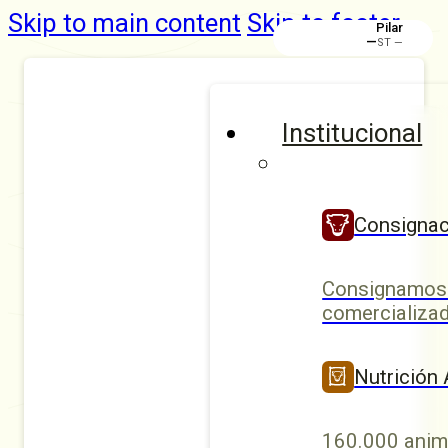
Skip to main content
Skip to footer
Pilar
—
ST —
Institucional
Consignac
Consignamos 
comercializad
Nutrición
160.000 anim