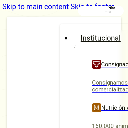
Skip to main content
Skip to footer
Pilar
—
ST —
Institucional
Consignac
Consignamos 
comercializad
Nutrición
160.000 anim