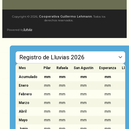
Copyright ©
2026
,
Cooperativa Guillermo Lehmann
. Todos los
derechos reservados.
Powered by
Mes
Pilar
Rafaela
San Agustín
Esperanza
Llam
Acumulado
mm
mm
mm
mm
Enero
mm
mm
mm
mm
Febrero
mm
mm
mm
mm
Marzo
mm
mm
mm
mm
Abril
mm
mm
mm
mm
Mayo
mm
mm
mm
mm
Junio
mm
mm
mm
mm