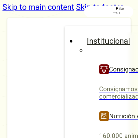
Skip to main content
Skip to footer
Pilar
—
ST —
Institucional
Consignac
Consignamos 
comercializad
Nutrición
160.000 anim