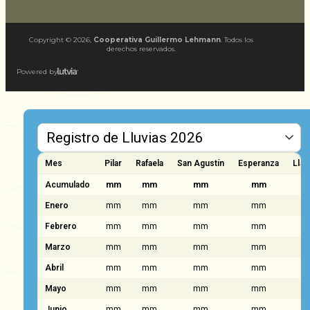
Copyright ©
2026
,
Cooperativa Guillermo Lehmann
. Todos los
derechos reservados.
Powered by
Mes
Pilar
Rafaela
San Agustín
Esperanza
Llam
Acumulado
mm
mm
mm
mm
Enero
mm
mm
mm
mm
Febrero
mm
mm
mm
mm
Marzo
mm
mm
mm
mm
Abril
mm
mm
mm
mm
Mayo
mm
mm
mm
mm
Junio
mm
mm
mm
mm