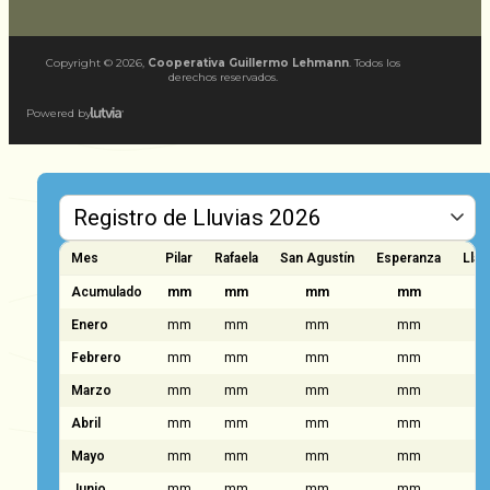
Copyright ©
2026
,
Cooperativa Guillermo Lehmann
. Todos los
derechos reservados.
Powered by
Mes
Pilar
Rafaela
San Agustín
Esperanza
Llam
Acumulado
mm
mm
mm
mm
Enero
mm
mm
mm
mm
Febrero
mm
mm
mm
mm
Marzo
mm
mm
mm
mm
Abril
mm
mm
mm
mm
Mayo
mm
mm
mm
mm
Junio
mm
mm
mm
mm