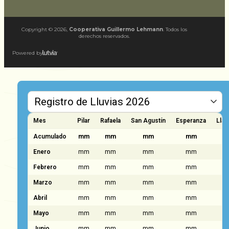
Copyright ©
2026
,
Cooperativa Guillermo Lehmann
. Todos los
derechos reservados.
Powered by
Mes
Pilar
Rafaela
San Agustín
Esperanza
Llam
Acumulado
mm
mm
mm
mm
Enero
mm
mm
mm
mm
Febrero
mm
mm
mm
mm
Marzo
mm
mm
mm
mm
Abril
mm
mm
mm
mm
Mayo
mm
mm
mm
mm
Junio
mm
mm
mm
mm