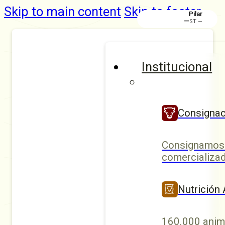
Skip to main content
Skip to footer
Pilar
—
ST —
Institucional
Consignac
Consignamos 
comercializad
Nutrición
160.000 anim