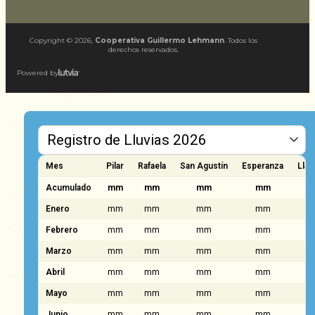
Copyright ©
2026
,
Cooperativa Guillermo Lehmann
. Todos los
derechos reservados.
Powered by
Mes
Pilar
Rafaela
San Agustín
Esperanza
Llam
Acumulado
mm
mm
mm
mm
Enero
mm
mm
mm
mm
Febrero
mm
mm
mm
mm
Marzo
mm
mm
mm
mm
Abril
mm
mm
mm
mm
Mayo
mm
mm
mm
mm
Junio
mm
mm
mm
mm