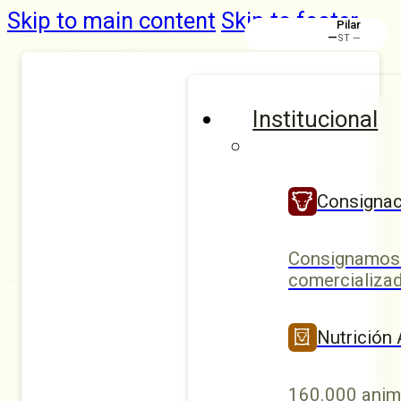
Skip to main content
Skip to footer
Pilar
—
ST —
Institucional
Consignac
Consignamos 
comercializad
Nutrición
160.000 anim