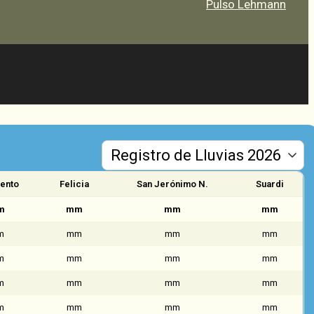
Pulso Lehmann
ento
Felicia
San Jerónimo N.
Suardi
m
mm
mm
mm
m
mm
mm
mm
m
mm
mm
mm
m
mm
mm
mm
m
mm
mm
mm