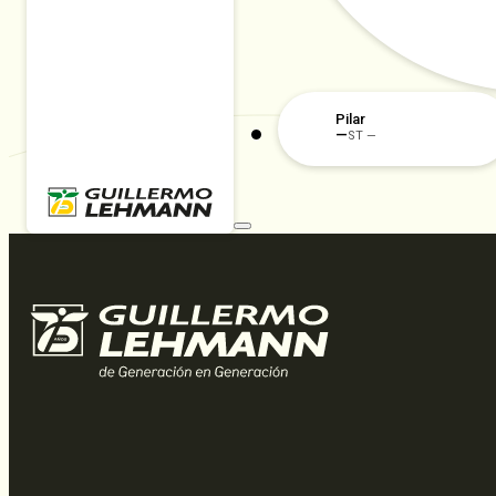
Pilar
—
ST —