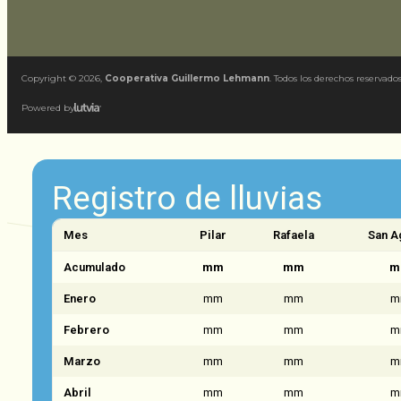
Copyright ©
2026
,
Cooperativa Guillermo Lehmann
. Todos los derechos reservados
Powered by
Registro de lluvias
Mes
Pilar
Rafaela
San A
Acumulado
mm
mm
m
Enero
mm
mm
m
Febrero
mm
mm
m
Marzo
mm
mm
m
Abril
mm
mm
m