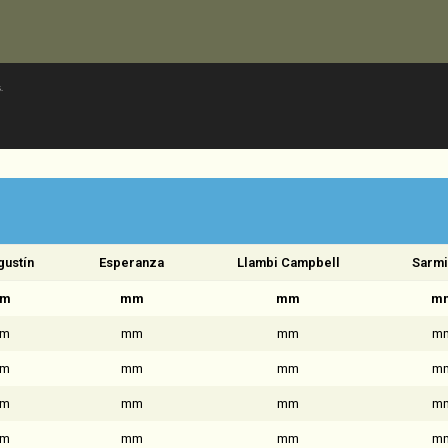
.
gustín
Esperanza
Llambi Campbell
Sarmi
m
mm
mm
m
m
mm
mm
m
m
mm
mm
m
m
mm
mm
m
m
mm
mm
m