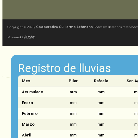
Copyright ©
2026
,
Cooperativa Guillermo Lehmann
. Todos los derechos reservados
Powered by
Registro de lluvias
Mes
Pilar
Rafaela
San A
Acumulado
mm
mm
m
Enero
mm
mm
m
Febrero
mm
mm
m
Marzo
mm
mm
m
Abril
mm
mm
m