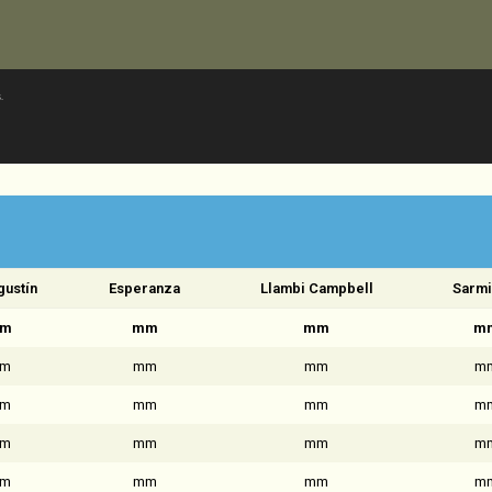
.
gustín
Esperanza
Llambi Campbell
Sarmi
m
mm
mm
m
m
mm
mm
m
m
mm
mm
m
m
mm
mm
m
m
mm
mm
m