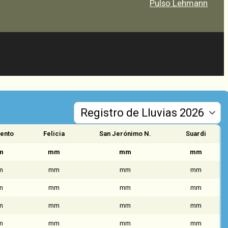
Pulso Lehmann
ento
Felicia
San Jerónimo N.
Suardi
m
mm
mm
mm
m
mm
mm
mm
m
mm
mm
mm
m
mm
mm
mm
m
mm
mm
mm