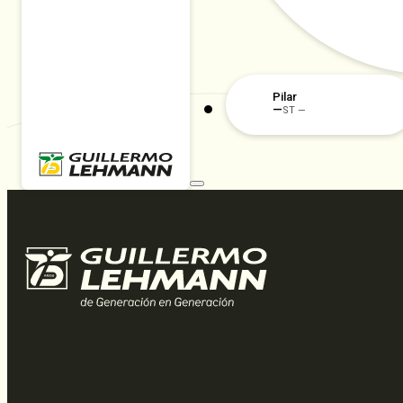
Pilar
—
ST —