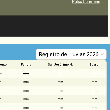
Pulso Lehmann
ento
Felicia
San Jerónimo N.
Suardi
m
mm
mm
mm
m
mm
mm
mm
m
mm
mm
mm
m
mm
mm
mm
m
mm
mm
mm