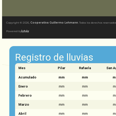
Copyright ©
2026
,
Cooperativa Guillermo Lehmann
. Todos los derechos reservados
Powered by
Registro de lluvias
Mes
Pilar
Rafaela
San A
Acumulado
mm
mm
m
Enero
mm
mm
m
Febrero
mm
mm
m
Marzo
mm
mm
m
Abril
mm
mm
m