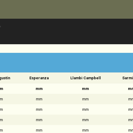
.
gustín
Esperanza
Llambi Campbell
Sarmi
m
mm
mm
m
m
mm
mm
m
m
mm
mm
m
m
mm
mm
m
m
mm
mm
m