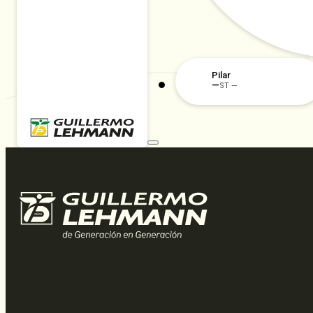
Pilar
—
ST —