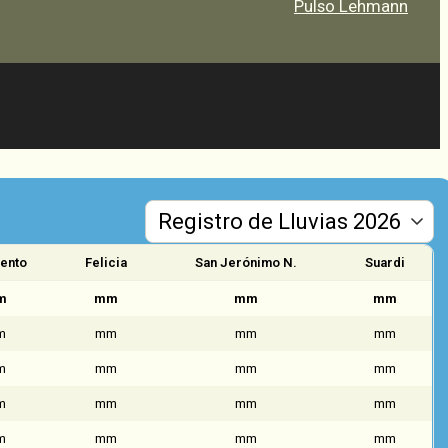
Pulso Lehmann
ento
Felicia
San Jerónimo N.
Suardi
m
mm
mm
mm
m
mm
mm
mm
m
mm
mm
mm
m
mm
mm
mm
m
mm
mm
mm