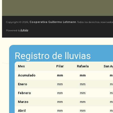
Copyright ©
2026
,
Cooperativa Guillermo Lehmann
. Todos los derechos reservados
Powered by
Registro de lluvias
Mes
Pilar
Rafaela
San A
Acumulado
mm
mm
m
Enero
mm
mm
m
Febrero
mm
mm
m
Marzo
mm
mm
m
Abril
mm
mm
m