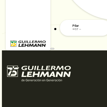
Pilar
—
ST —