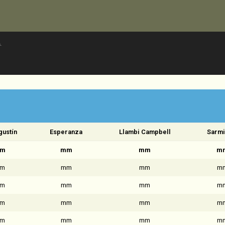
.
gustín
Esperanza
Llambi Campbell
Sarmi
m
mm
mm
m
m
mm
mm
m
m
mm
mm
m
m
mm
mm
m
m
mm
mm
m