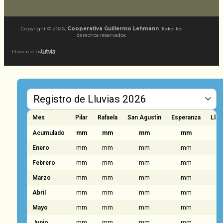
Copyright ©
2026
,
Cooperativa Guillermo Lehmann
. Todos los
derechos reservados.
Powered by
Mes
Pilar
Rafaela
San Agustín
Esperanza
Llam
Acumulado
mm
mm
mm
mm
Enero
mm
mm
mm
mm
Febrero
mm
mm
mm
mm
Marzo
mm
mm
mm
mm
Abril
mm
mm
mm
mm
Mayo
mm
mm
mm
mm
Junio
mm
mm
mm
mm