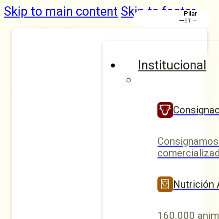
Skip to main content
Skip to footer
Pilar
—
ST —
Institucional
Consignac
Consignamos 
comercializad
Nutrición
160.000 anim