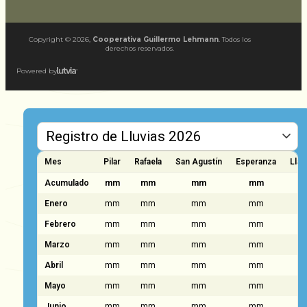
Copyright ©
2026
,
Cooperativa Guillermo Lehmann
. Todos los
derechos reservados.
Powered by
Mes
Pilar
Rafaela
San Agustín
Esperanza
Llam
Acumulado
mm
mm
mm
mm
Enero
mm
mm
mm
mm
Febrero
mm
mm
mm
mm
Marzo
mm
mm
mm
mm
Abril
mm
mm
mm
mm
Mayo
mm
mm
mm
mm
Junio
mm
mm
mm
mm