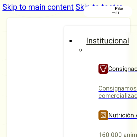
Skip to main content
Skip to footer
Pilar
—
ST —
Institucional
Consignac
Consignamos 
comercializad
Nutrición
160.000 anim