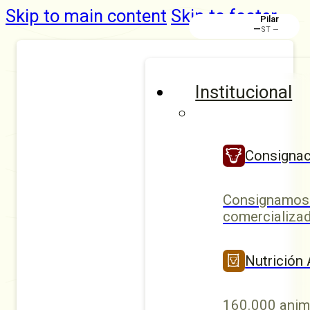
Skip to main content
Skip to footer
Pilar
—
ST —
Institucional
Consignac
Consignamos 
comercializad
Nutrición
160.000 anim