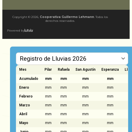
Copyright ©
2026
,
Cooperativa Guillermo Lehmann
. Todos los
derechos reservados.
Powered by
Mes
Pilar
Rafaela
San Agustín
Esperanza
Llam
Acumulado
mm
mm
mm
mm
Enero
mm
mm
mm
mm
Febrero
mm
mm
mm
mm
Marzo
mm
mm
mm
mm
Abril
mm
mm
mm
mm
Mayo
mm
mm
mm
mm
Junio
mm
mm
mm
mm