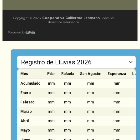
Copyright ©
2026
,
Cooperativa Guillermo Lehmann
. Todos los
derechos reservados.
Powered by
Mes
Pilar
Rafaela
San Agustín
Esperanza
Llam
Acumulado
mm
mm
mm
mm
Enero
mm
mm
mm
mm
Febrero
mm
mm
mm
mm
Marzo
mm
mm
mm
mm
Abril
mm
mm
mm
mm
Mayo
mm
mm
mm
mm
Junio
mm
mm
mm
mm