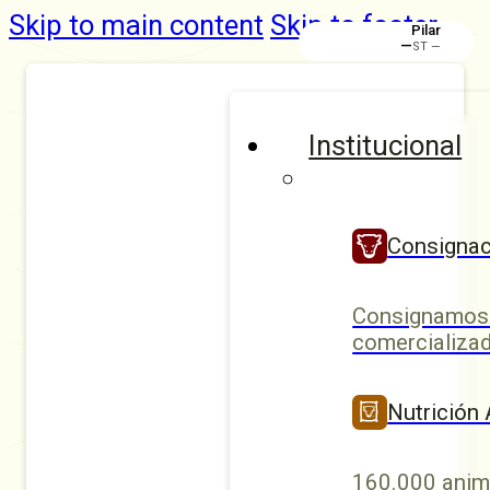
Skip to main content
Skip to footer
Pilar
—
ST —
Institucional
Consignac
Consignamos 
comercializad
Nutrición
160.000 anim