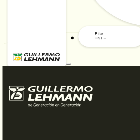
Pilar
—
ST —