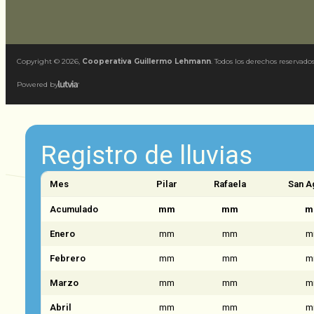
Copyright ©
2026
,
Cooperativa Guillermo Lehmann
. Todos los derechos reservados
Powered by
Registro de lluvias
Mes
Pilar
Rafaela
San A
Acumulado
mm
mm
m
Enero
mm
mm
m
Febrero
mm
mm
m
Marzo
mm
mm
m
Abril
mm
mm
m