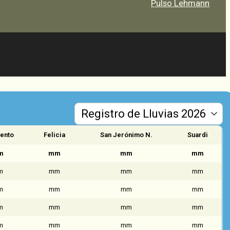
Pulso Lehmann
ento
Felicia
San Jerónimo N.
Suardi
m
mm
mm
mm
m
mm
mm
mm
m
mm
mm
mm
m
mm
mm
mm
m
mm
mm
mm