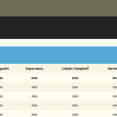
.
gustín
Esperanza
Llambi Campbell
Sarmi
m
mm
mm
m
m
mm
mm
m
m
mm
mm
m
m
mm
mm
m
m
mm
mm
m