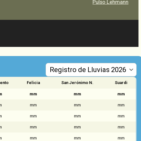
Pulso Lehmann
ento
Felicia
San Jerónimo N.
Suardi
m
mm
mm
mm
m
mm
mm
mm
m
mm
mm
mm
m
mm
mm
mm
m
mm
mm
mm