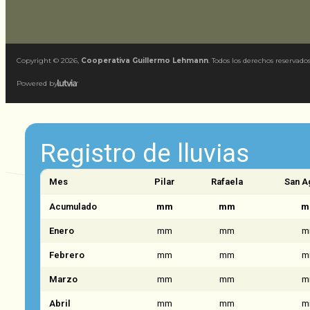
Copyright ©
2026
,
Cooperativa Guillermo Lehmann
. Todos los derechos reservados
Powered by
Registro de lluvias
Mes
Pilar
Rafaela
San A
Acumulado
mm
mm
m
Enero
mm
mm
m
Febrero
mm
mm
m
Marzo
mm
mm
m
Abril
mm
mm
m