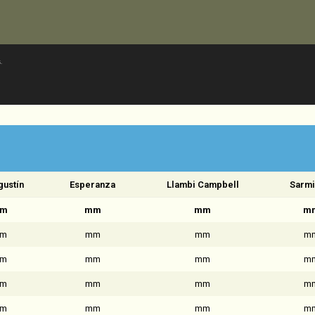
.
gustín
Esperanza
Llambi Campbell
Sarmi
m
mm
mm
m
m
mm
mm
m
m
mm
mm
m
m
mm
mm
m
m
mm
mm
m