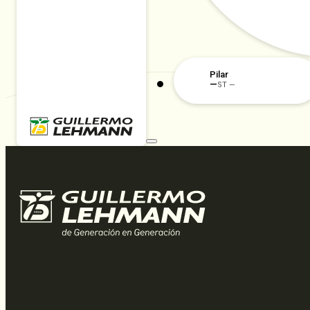
Pilar
—
ST —