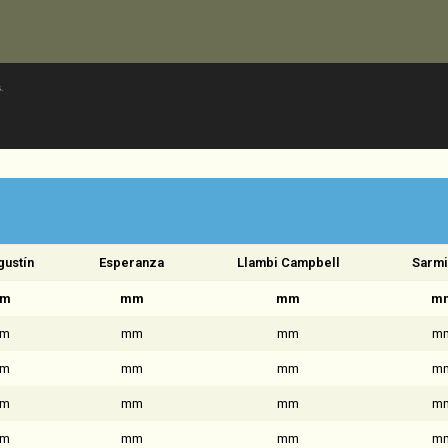
.
gustín
Esperanza
Llambi Campbell
Sarmi
m
mm
mm
m
m
mm
mm
m
m
mm
mm
m
m
mm
mm
m
m
mm
mm
m