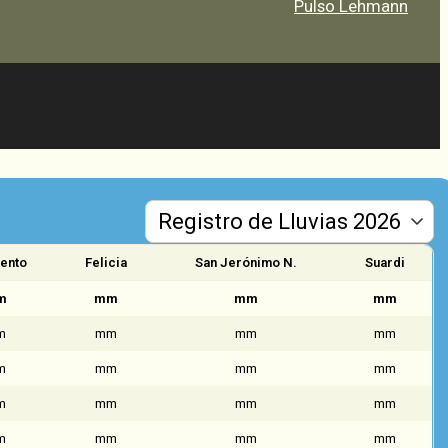
Pulso Lehmann
ento
Felicia
San Jerónimo N.
Suardi
m
mm
mm
mm
m
mm
mm
mm
m
mm
mm
mm
m
mm
mm
mm
m
mm
mm
mm