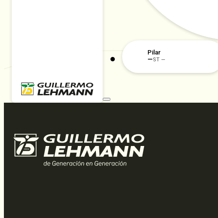
Pilar
—
ST —