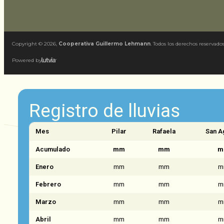
Copyright ©
2026
,
Cooperativa Guillermo Lehmann
. Todos los derechos reservados
Powered by
Registro de lluvias
Mes
Pilar
Rafaela
San A
Acumulado
mm
mm
m
Enero
mm
mm
m
Febrero
mm
mm
m
Marzo
mm
mm
m
Abril
mm
mm
m