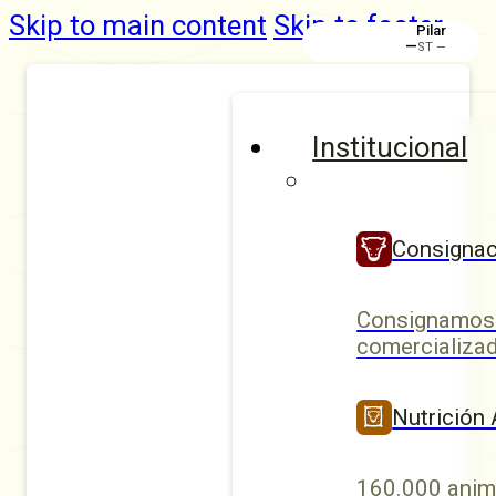
Skip to main content
Skip to footer
Pilar
—
ST —
Institucional
Consignac
Consignamos 
comercializad
Nutrición
160.000 anim