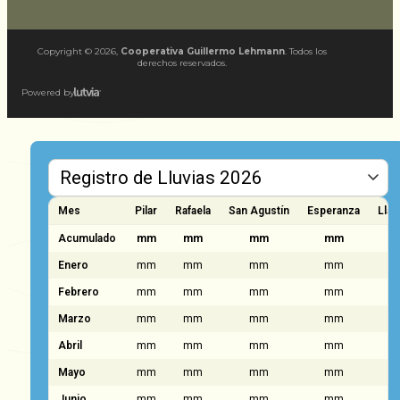
Copyright ©
2026
,
Cooperativa Guillermo Lehmann
. Todos los
derechos reservados.
Powered by
Mes
Pilar
Rafaela
San Agustín
Esperanza
Llam
Acumulado
mm
mm
mm
mm
Enero
mm
mm
mm
mm
Febrero
mm
mm
mm
mm
Marzo
mm
mm
mm
mm
Abril
mm
mm
mm
mm
Mayo
mm
mm
mm
mm
Junio
mm
mm
mm
mm