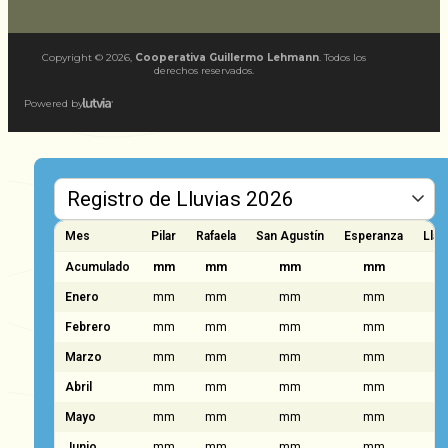
Copyright ©
2026
,
Cooperativa Guillermo Lehmann
. Todos los
derechos reservados.
Powered by
Mes
Pilar
Rafaela
San Agustín
Esperanza
Llam
Acumulado
mm
mm
mm
mm
Enero
mm
mm
mm
mm
Febrero
mm
mm
mm
mm
Marzo
mm
mm
mm
mm
Abril
mm
mm
mm
mm
Mayo
mm
mm
mm
mm
Junio
mm
mm
mm
mm