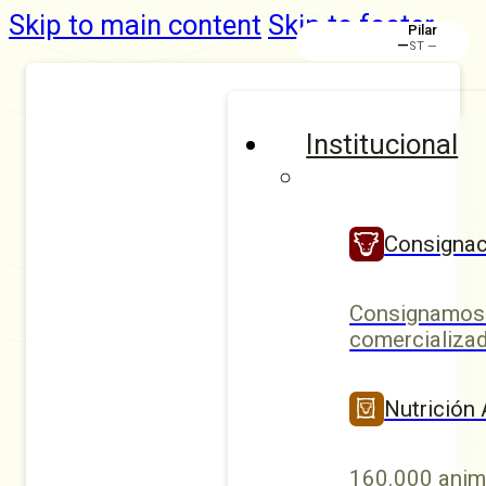
Skip to main content
Skip to footer
Pilar
—
ST —
Institucional
Consignac
Consignamos 
comercializad
Nutrición
160.000 anim