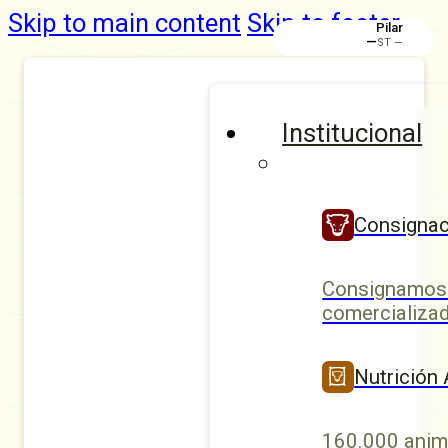
Skip to main content
Skip to footer
Pilar
—
ST —
Institucional
Consignac
Consignamos 
comercializad
Nutrición
160.000 anim