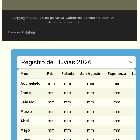
Copyright ©
2026
,
Cooperativa Guillermo Lehmann
. Todos los
derechos reservados.
Powered by
Mes
Pilar
Rafaela
San Agustín
Esperanza
Llam
Acumulado
mm
mm
mm
mm
Enero
mm
mm
mm
mm
Febrero
mm
mm
mm
mm
Marzo
mm
mm
mm
mm
Abril
mm
mm
mm
mm
Mayo
mm
mm
mm
mm
Junio
mm
mm
mm
mm