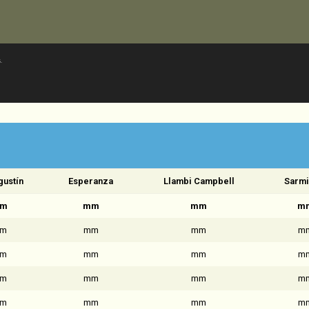
.
gustín
Esperanza
Llambi Campbell
Sarmi
m
mm
mm
m
m
mm
mm
m
m
mm
mm
m
m
mm
mm
m
m
mm
mm
m