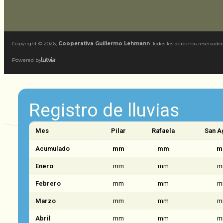
Copyright ©
2026
,
Cooperativa Guillermo Lehmann
. Todos los derechos reservados
Powered by
Registro de lluvias
Mes
Pilar
Rafaela
San A
Acumulado
mm
mm
m
Enero
mm
mm
m
Febrero
mm
mm
m
Marzo
mm
mm
m
Abril
mm
mm
m