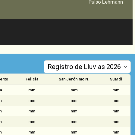
Pulso Lehmann
ento
Felicia
San Jerónimo N.
Suardi
m
mm
mm
mm
m
mm
mm
mm
m
mm
mm
mm
m
mm
mm
mm
m
mm
mm
mm