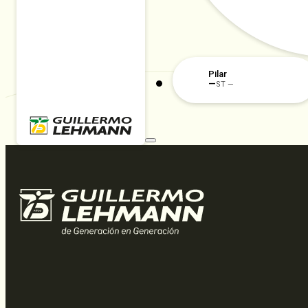
Pilar
—
ST —