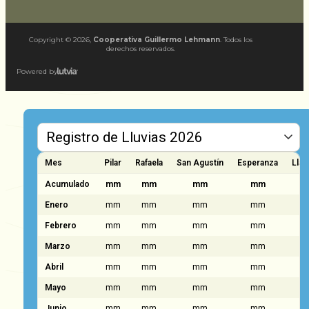
Copyright ©
2026
,
Cooperativa Guillermo Lehmann
. Todos los
derechos reservados.
Powered by
Mes
Pilar
Rafaela
San Agustín
Esperanza
Llam
Acumulado
mm
mm
mm
mm
Enero
mm
mm
mm
mm
Febrero
mm
mm
mm
mm
Marzo
mm
mm
mm
mm
Abril
mm
mm
mm
mm
Mayo
mm
mm
mm
mm
Junio
mm
mm
mm
mm