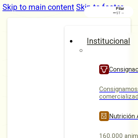
Skip to main content
Skip to footer
Pilar
—
ST —
Institucional
Consignac
Consignamos 
comercializad
Nutrición
160.000 anim