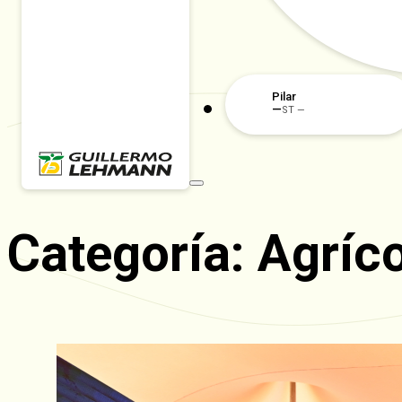
Rafaela
Categoría:
Agríc