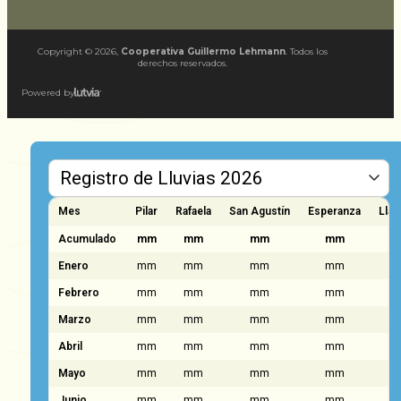
Copyright ©
2026
,
Cooperativa Guillermo Lehmann
. Todos los
derechos reservados.
Powered by
Mes
Pilar
Rafaela
San Agustín
Esperanza
Llam
Acumulado
mm
mm
mm
mm
Enero
mm
mm
mm
mm
Febrero
mm
mm
mm
mm
Marzo
mm
mm
mm
mm
Abril
mm
mm
mm
mm
Mayo
mm
mm
mm
mm
Junio
mm
mm
mm
mm