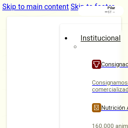
Skip to main content
Skip to footer
Pilar
—
ST —
Institucional
Consignac
Consignamos 
comercializad
Nutrición
160.000 anim