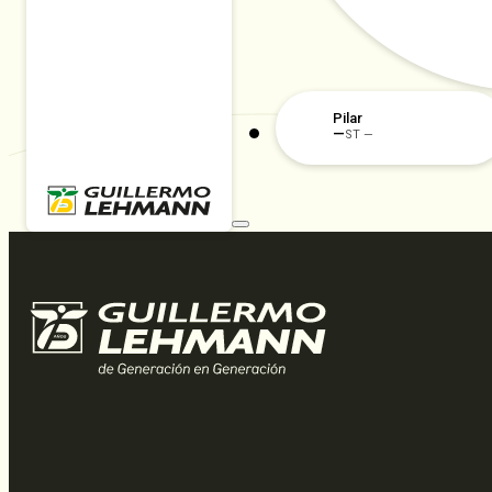
Pilar
—
ST —