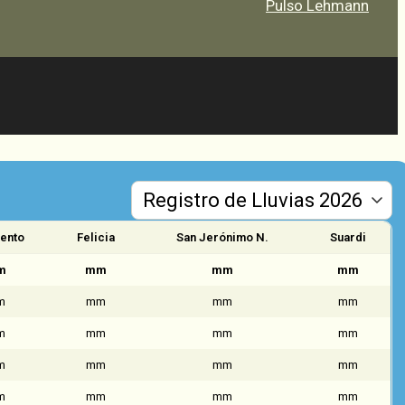
Pulso Lehmann
ento
Felicia
San Jerónimo N.
Suardi
m
mm
mm
mm
m
mm
mm
mm
m
mm
mm
mm
m
mm
mm
mm
m
mm
mm
mm