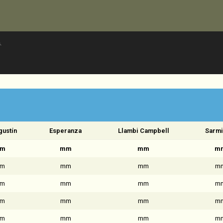
.
gustín
Esperanza
Llambi Campbell
Sarmi
m
mm
mm
m
m
mm
mm
m
m
mm
mm
m
m
mm
mm
m
m
mm
mm
m