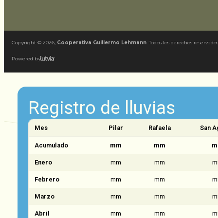
Copyright ©
2026
,
Cooperativa Guillermo Lehmann
. Todos los derechos reservados
Powered by
Registro de lluvias
Mes
Pilar
Rafaela
San A
Acumulado
mm
mm
m
Enero
mm
mm
m
Febrero
mm
mm
m
Marzo
mm
mm
m
Abril
mm
mm
m