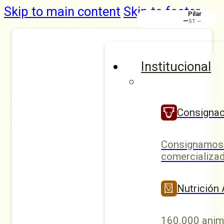
Skip to main content
Skip to footer
Pilar
—
ST —
Institucional
Consignac
Consignamos 
comercializad
Nutrición
160.000 anim