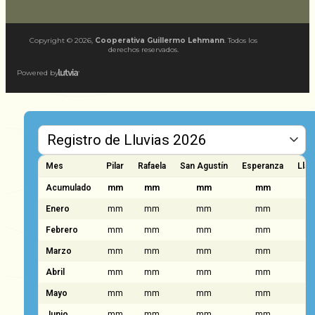
Copyright ©
2026
,
Cooperativa Guillermo Lehmann
. Todos los
derechos reservados.
Powered by
Mes
Pilar
Rafaela
San Agustín
Esperanza
Llam
Acumulado
mm
mm
mm
mm
Enero
mm
mm
mm
mm
Febrero
mm
mm
mm
mm
Marzo
mm
mm
mm
mm
Abril
mm
mm
mm
mm
Mayo
mm
mm
mm
mm
Junio
mm
mm
mm
mm