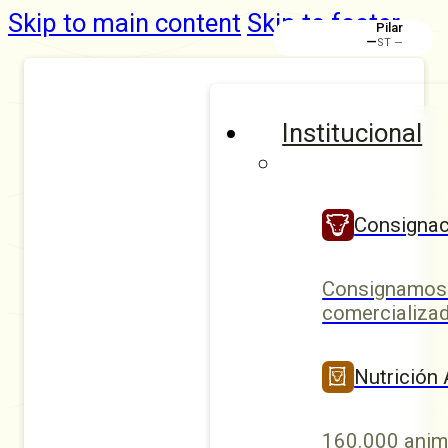
Skip to main content
Skip to footer
Pilar
—
ST —
Institucional
Consignac
Consignamos 
comercializad
Nutrición
160.000 anim