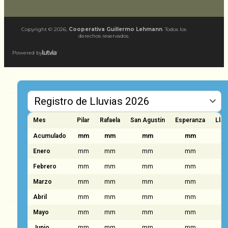
Copyright ©
2026
,
Cooperativa Guillermo Lehmann
. Todos los
derechos reservados.
Powered by
Mes
Pilar
Rafaela
San Agustín
Esperanza
Llam
Acumulado
mm
mm
mm
mm
Enero
mm
mm
mm
mm
Febrero
mm
mm
mm
mm
Marzo
mm
mm
mm
mm
Abril
mm
mm
mm
mm
Mayo
mm
mm
mm
mm
Junio
mm
mm
mm
mm